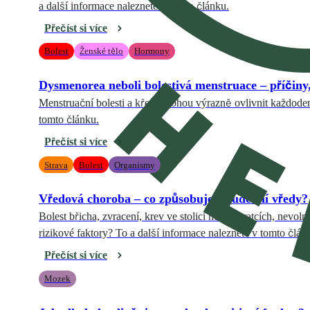
a další informace naleznete v tomto článku.
Přečíst si více
Bolest
Ženské tělo
Hormony
Dysmenorea neboli bolestivá menstruace – příčiny,
Menstruační bolesti a křeče mohou výrazně ovlivnit každodenní
tomto článku.
Přečíst si více
Strava
Bolest
Organismy
Vředová choroba – co způsobuje žaludeční vředy?
Bolest břicha, zvracení, krev ve stolici nebo zvratcích, nevol
rizikové faktory? To a další informace naleznete v tomto člán
Přečíst si více
Mozek