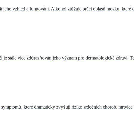
jeho vzhled a fungování. Alkohol ztěžuje práci oblastí mozku, které 
 je stále více zdůrazňován jeho význam pro dermatologické zdraví. 
ymptomů, které dramaticky zvyšují riziko srdečních chorob, mrtvice a 