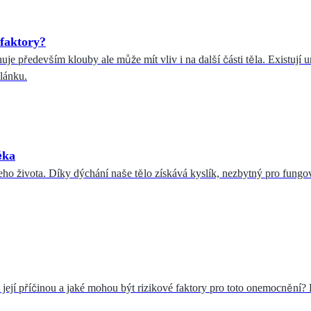
 faktory?
uje především klouby ale může mít vliv i na další části těla. Existují u
článku.
ěka
eho života. Díky dýchání naše tělo získává kyslík, nezbytný pro fungov
 její příčinou a jaké mohou být rizikové faktory pro toto onemocnění? 