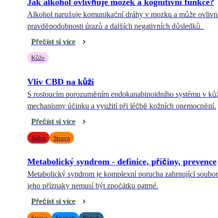
Jak alkohol ovlivňuje mozek a kognitivní funkce?
Alkohol narušuje komunikační dráhy v mozku a může ovlivnit 
pravděpodobnosti úrazů a dalších negativních důsledků.
Přečíst si více
Kůže
Vliv CBD na kůži
S rostoucím porozuměním endokanabinoidního systému v kůži
mechanismy účinku a využití při léčbě kožních onemocnění.
Přečíst si více
Srdce
Strava
Metabolický syndrom - definice, příčiny, prevence
Metabolický syndrom je komplexní porucha zahrnující soubor s
jeho příznaky nemusí být zpočátku patrné.
Přečíst si více
Strava
Spánek
Pohyb