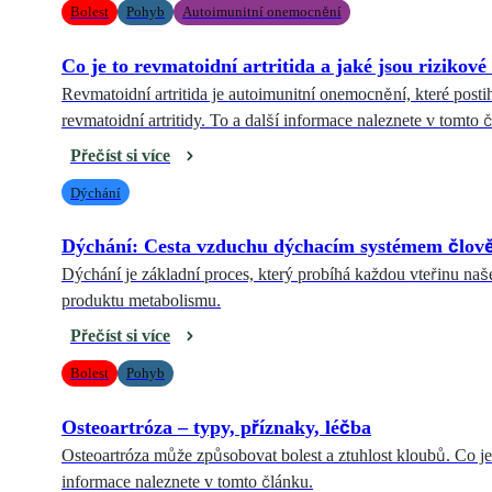
Bolest
Pohyb
Autoimunitní onemocnění
Co je to revmatoidní artritida a jaké jsou rizikové
Revmatoidní artritida je autoimunitní onemocnění, které postih
revmatoidní artritidy. To a další informace naleznete v tomto 
Přečíst si více
Dýchání
Dýchání: Cesta vzduchu dýchacím systémem člov
Dýchání je základní proces, který probíhá každou vteřinu naš
produktu metabolismu.
Přečíst si více
Bolest
Pohyb
Osteoartróza – typy, příznaky, léčba
Osteoartróza může způsobovat bolest a ztuhlost kloubů. Co je
informace naleznete v tomto článku.