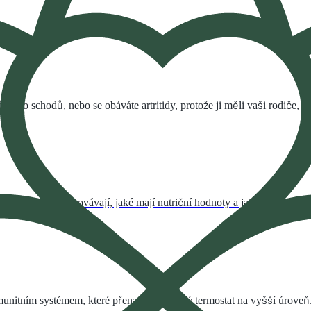
te do schodů, nebo se obáváte artritidy, protože ji měli vaši rodiče, j
 pěstují a zpracovávají, jaké mají nutriční hodnoty a jaké jsou jejich 
itním systémem, které přenastaví tělesný termostat na vyšší úroveň