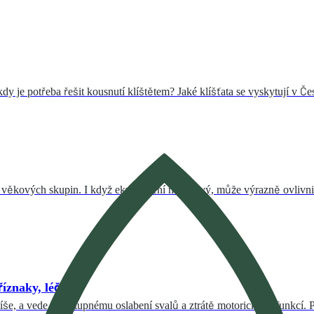
y je potřeba řešit kousnutí klíštětem? Jaké klíšťata se vyskytují v Če
 věkových skupin. I když ekzém není nakažlivý, může výrazně ovlivnit 
říznaky, léčba
e, a vede k postupnému oslabení svalů a ztrátě motorických funkcí. 