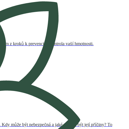
edním z kroků k prevenci je kontrola vaší hmotnosti.
zdravotní přínosy.
. Kdy může být nebezpečná a jaké mohou být její příčiny? To