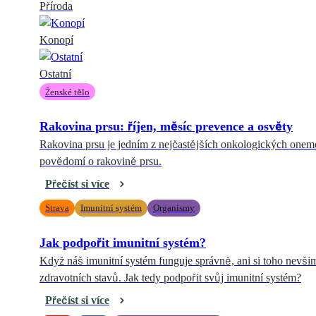
Příroda
Konopí
Ostatní
Ženské tělo
Rakovina prsu: říjen, měsíc prevence a osvěty
Rakovina prsu je jedním z nejčastějších onkologických onemo
povědomí o rakovině prsu.
Přečíst si více
Strava
Imunitní systém
Organismy
Jak podpořit imunitní systém?
Když náš imunitní systém funguje správně, ani si toho nevši
zdravotních stavů. Jak tedy podpořit svůj imunitní systém?
Přečíst si více