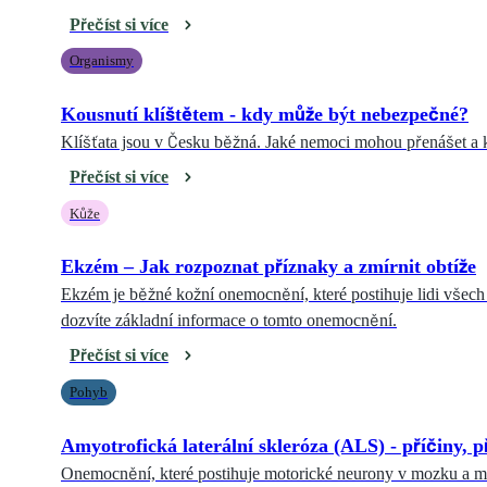
Přečíst si více
Organismy
Kousnutí klíštětem - kdy může být nebezpečné?
Klíšťata jsou v Česku běžná. Jaké nemoci mohou přenášet a kd
Přečíst si více
Kůže
Ekzém – Jak rozpoznat příznaky a zmírnit obtíže
Ekzém je běžné kožní onemocnění, které postihuje lidi všech
dozvíte základní informace o tomto onemocnění.
Přečíst si více
Pohyb
Amyotrofická laterální skleróza (ALS) - příčiny, p
Onemocnění, které postihuje motorické neurony v mozku a míš