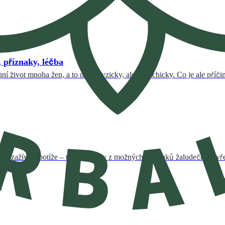
 příznaky, léčba
 život mnoha žen, a to nejen fyzicky, ale i psychicky. Co je ale příčin
nost, zažívací potíže – to jsou jedny z možných příznaků žaludečních vř
ku.