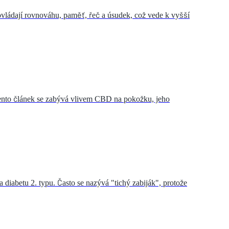
ovládají rovnováhu, paměť, řeč a úsudek, což vede k vyšší
Tento článek se zabývá vlivem CBD na pokožku, jeho
diabetu 2. typu. Často se nazývá "tichý zabiják", protože