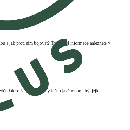
ou a jak proti nim bojovat? To a další informace naleznete v
edů. Jak se žaludeční vředy léčí a jaké mohou být jejich