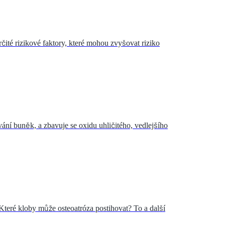
rčité rizikové faktory, které mohou zvyšovat riziko
ání buněk, a zbavuje se oxidu uhličitého, vedlejšího
Které kloby může osteoatróza postihovat? To a další