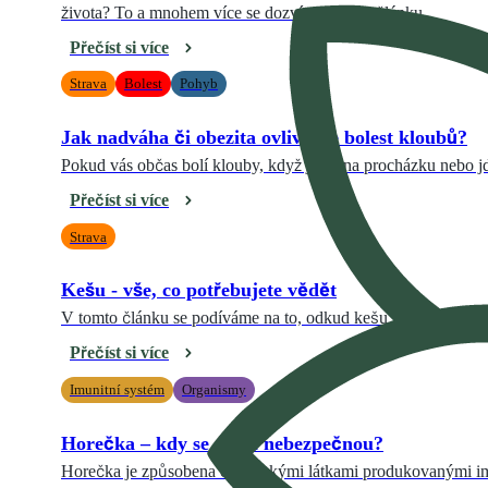
života? To a mnohem více se dozvíte v tomto článku.
Přečíst si více
Strava
Bolest
Pohyb
Jak nadváha či obezita ovlivňuje bolest kloubů?
Pokud vás občas bolí klouby, když jdete na procházku nebo jde
Přečíst si více
Strava
Kešu - vše, co potřebujete vědět
V tomto článku se podíváme na to, odkud kešu pocházejí, jak se
Přečíst si více
Imunitní systém
Organismy
Horečka – kdy se stává nebezpečnou?
Horečka je způsobena chemickými látkami produkovanými imun