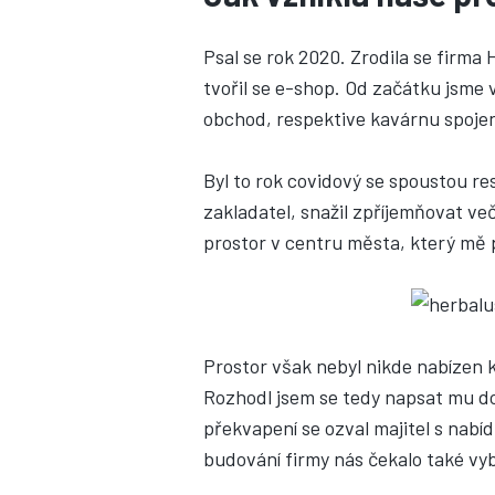
Psal se rok 2020. Zrodila se firma 
tvořil se e-shop. Od začátku jsme 
obchod, respektive kavárnu spoj
Byl to rok covidový se spoustou re
zakladatel, snažil zpříjemňovat ve
prostor v centru města, který mě p
Prostor však nebyl nikde nabízen k
Rozhodl jsem se tedy napsat mu do
překvapení se ozval majitel s nabí
budování firmy nás čekalo také vy