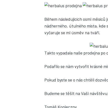
Během následujících osmi měsíců j
nádherného, útulného místa, kde s
vyčaruje se mi úsměv na tváři.
Takto vypadala naše prodejna po o
Podařilo se nám vytvořit krásné m
Pokud byste se o nás chtěli dozvě
Budeme se těšit na Vaši návštěvu
Tomáš Konieczny