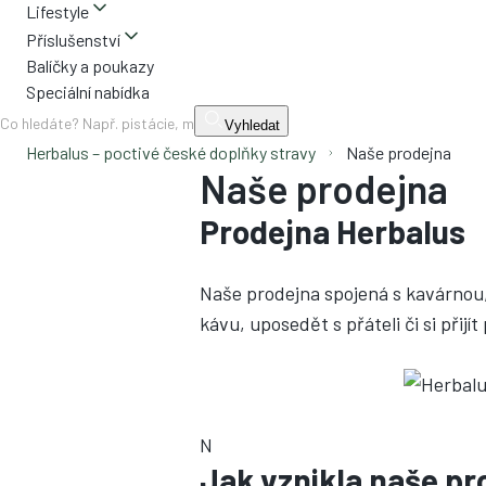
Lifestyle
Příslušenství
Balíčky a poukazy
Speciální nabídka
Vyhledat
Herbalus – poctivé české doplňky stravy
Naše prodejna
Naše prodejna
Prodejna Herbalus
Naše prodejna spojená s kavárnou, 
kávu, uposedět s přáteli či si přij
N
Jak vznikla naše pr