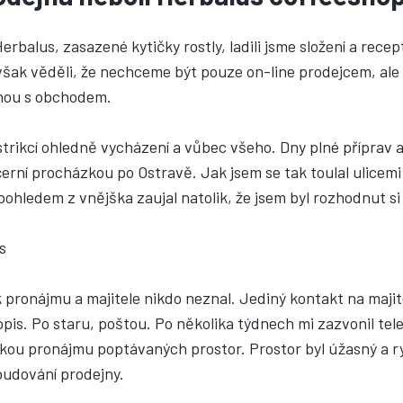
Herbalus, zasazené kytičky rostly, ladili jsme složení a re
však věděli, že nechceme být pouze on-line prodejcem, ale
enou s obchodem.
strikcí ohledně vycházení a vůbec všeho. Dny plné příprav a
černí procházkou po Ostravě. Jak jsem se tak toulal ulicemi
ohledem z vnějška zaujal natolik, že jsem byl rozhodnut si 
 pronájmu a majitele nikdo neznal. Jediný kontakt na majit
pis. Po staru, poštou. Po několika týdnech mi zazvonil t
dkou pronájmu poptávaných prostor. Prostor byl úžasný a ry
budování prodejny.