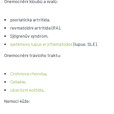
Onemocnění kloubů a svalů:
psoriatická artritida,
revmatoidní artritida (RA),
Sjögrenův syndrom,
systémový lupus erythematodes
(lupus, SLE).
Onemocnění trávicího traktu:
Crohnova choroba
,
Celiakie
,
ulcerózní kolitida
.
Nemoci kůže: