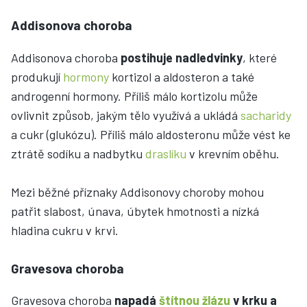
Addisonova choroba
Addisonova choroba
postihuje nadledvinky
, které
produkují
hormony
kortizol a aldosteron a také
androgenní hormony. Příliš málo kortizolu může
ovlivnit způsob, jakým tělo využívá a ukládá
sacharidy
a cukr (glukózu). Příliš málo aldosteronu může vést ke
ztrátě sodíku a nadbytku
draslíku
v krevním oběhu.
Mezi běžné příznaky Addisonovy choroby mohou
patřit slabost, únava, úbytek hmotnosti a nízká
hladina cukru v krvi.
Gravesova choroba
Gravesova choroba
napadá
štítnou žlázu
v krku a