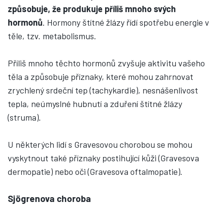
způsobuje, že produkuje příliš mnoho svých
hormonů
. Hormony štítné žlázy řídí spotřebu energie v
těle, tzv. metabolismus.
Příliš mnoho těchto hormonů zvyšuje aktivitu vašeho
těla a způsobuje příznaky, které mohou zahrnovat
zrychlený srdeční tep (tachykardie), nesnášenlivost
tepla, neúmyslné hubnutí a zduření štítné žlázy
(struma).
U některých lidí s Gravesovou chorobou se mohou
vyskytnout také příznaky postihující kůži (Gravesova
dermopatie) nebo oči (Gravesova oftalmopatie).
Sjögrenova choroba