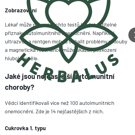
Zobrazování
Lékař může pomocí těchto testů hledat viditelné
příznaky autoimunitního onemocnění. Například
ultrazvuk a rentgen mohou odhalit problémy s klouby
a magnetická rezonance může ukázat poškození
hluboko v těle.
Jaké jsou nejčastější autoimunitní
choroby?
Vědci identifikovali více než 100 autoimunitních
onemocnění. Zde je 14 nejčastějších z nich.
Cukrovka 1. typu