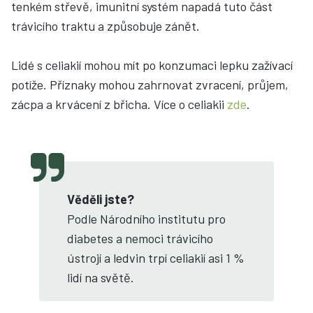
tenkém střevě, imunitní systém napadá tuto část
trávicího traktu a způsobuje zánět.
Lidé s celiakií mohou mít po konzumaci lepku zažívací
potíže. Příznaky mohou zahrnovat zvracení, průjem,
zácpa a krvácení z břicha. Více o celiakii
zde
.
Věděli jste?
Podle Národního institutu pro
diabetes a nemoci trávicího
ústrojí a ledvin trpí celiakií asi 1 %
lidí na světě.