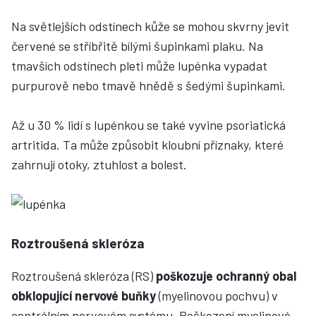
Na světlejších odstínech kůže se mohou skvrny jevit
červené se stříbřitě bílými šupinkami plaku. Na
tmavších odstínech pleti může lupénka vypadat
purpurově nebo tmavě hnědě s šedými šupinkami.
Až u 30 % lidí s lupénkou se také vyvine psoriatická
artritida. Ta může způsobit kloubní příznaky, které
zahrnují otoky, ztuhlost a bolest.
Roztroušená skleróza
Roztroušená skleróza (RS)
poškozuje ochranný obal
obklopující nervové buňky
(myelinovou pochvu) v
centrálním nervovém systému. Poškození myelinové