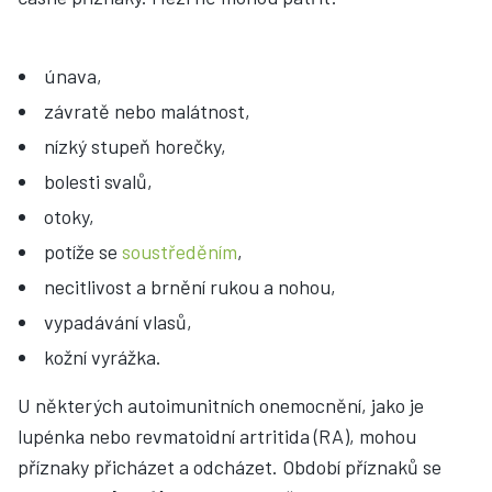
únava,
závratě nebo malátnost,
nízký stupeň horečky,
bolesti svalů,
otoky,
potíže se
soustředěním
,
necitlivost a brnění rukou a nohou,
vypadávání vlasů,
kožní vyrážka.
U některých autoimunitních onemocnění, jako je
lupénka nebo revmatoidní artritida (RA), mohou
příznaky přicházet a odcházet. Období příznaků se