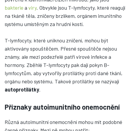
bakterie
a
viry
. Obvykle jsou T-lymfocyty, které reagují
na tkáně těla, zničeny brzlíkem, orgánem imunitního
systému umístěným za hrudní kostí.
T-lymfocyty, které uniknou zničení, mohou být
aktivovány spouštěčem. Přesné spouštěče nejsou
známy, ale mezi podezřelé patří virové infekce a
hormony. Zběhlé T-lymfocyty pak dají pokyn B-
lymfocytům, aby vytvořily protilátky proti dané tkáni,
orgánu nebo systému. Takové protilátky se nazývají
autoprotilátky
.
Příznaky autoimunitního onemocnění
Různá autoimunitní onemocnění mohou mít podobné
časné příznaky. Mezi ně mohou patřit: