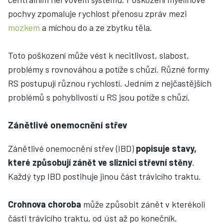
pochvy zpomaluje rychlost přenosu zpráv mezi
mozkem
a míchou do a ze zbytku těla.
Toto poškození může vést k necitlivost, slabost,
problémy s rovnováhou a potíže s chůzí. Různé formy
RS postupují různou rychlostí. Jedním z nejčastějších
problémů s pohyblivostí u RS jsou potíže s chůzí.
Zánětlivé onemocnění střev
Zánětlivé onemocnění střev (IBD)
popisuje stavy,
které způsobují zánět ve sliznici střevní stěny
.
Každý typ IBD postihuje jinou část trávicího traktu.
Crohnova choroba
může způsobit zánět v kterékoli
části trávicího traktu, od úst až po konečník.