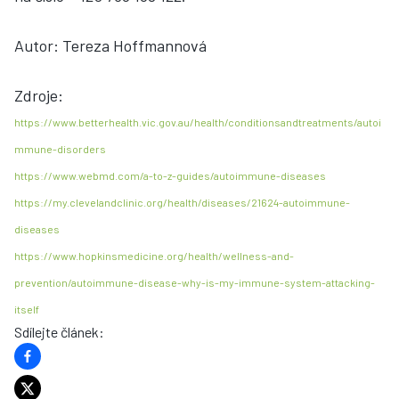
Autor: Tereza Hoffmannová
Zdroje:
https://www.betterhealth.vic.gov.au/health/conditionsandtreatments/autoi
mmune-disorders
https://www.webmd.com/a-to-z-guides/autoimmune-diseases
https://my.clevelandclinic.org/health/diseases/21624-autoimmune-
diseases
https://www.hopkinsmedicine.org/health/wellness-and-
prevention/autoimmune-disease-why-is-my-immune-system-attacking-
itself
Sdílejte článek
: