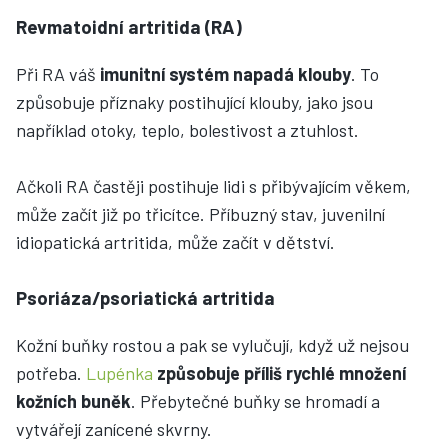
Revmatoidní artritida (RA)
Při RA váš
imunitní systém napadá klouby
. To
způsobuje příznaky postihující klouby, jako jsou
například otoky, teplo, bolestivost a ztuhlost.
Ačkoli RA častěji postihuje lidi s přibývajícím věkem,
může začít již po třicítce. Příbuzný stav, juvenilní
idiopatická artritida, může začít v dětství.
Psoriáza/psoriatická artritida
Kožní buňky rostou a pak se vylučují, když už nejsou
potřeba.
Lupénka
způsobuje příliš rychlé množení
kožních buněk
. Přebytečné buňky se hromadí a
vytvářejí zanícené skvrny.