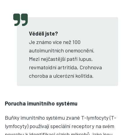
Věděli jste?
Je známo více než 100
autoimunitních onemocnění.
Mezi nejčastější patří lupus,
revmatoidní artritida, Crohnova
choroba a ulcerózní kolitida.
Porucha imunitního systému
Buňky imunitního systému zvané T-lymfocyty (T-
lymfocyty) používají speciální receptory na svém
povrchu k identifikaci cizích mikrobů, jako jsou