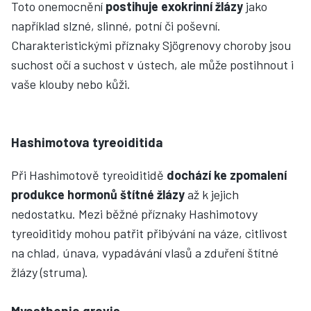
Toto onemocnění
postihuje exokrinní žlázy
jako
například slzné, slinné, potní či poševní.
Charakteristickými příznaky Sjögrenovy choroby jsou
suchost očí a suchost v ústech, ale může postihnout i
vaše klouby nebo kůži.
Hashimotova tyreoiditida
Při Hashimotově tyreoiditidě
dochází ke zpomalení
produkce hormonů štítné žlázy
až k jejich
nedostatku. Mezi běžné příznaky Hashimotovy
tyreoiditidy mohou patřit přibývání na váze, citlivost
na chlad, únava, vypadávání vlasů a zduření štítné
žlázy (struma).
Myasthenia gravis