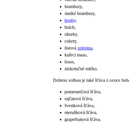
brambory,
sladké brambory,
houby
,
hrách,
okurky,
cukety,
listová
zelenina
,
kuřecí maso,
losos,
nízkotučné mléko.
Dobrou volbou je také šťáva z ovoce boha
pomerančová šťáva,
rajčatová šťáva,
švestková šťáva,
meruňková šťáva,
grapefruitová šťáva.