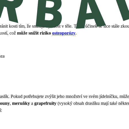
nit kosti tím, že snižuje kyselost v těle. Tento účinek se sice stále zk
kostí, což
může snížit riziko
osteoporózy
.
raslík. Pokud potřebujete zvýšit jeho množství ve svém jídelníčku, může
louny
,
meruňky
a
grapefruity
(vysoký obsah draslíku mají také někt
í: