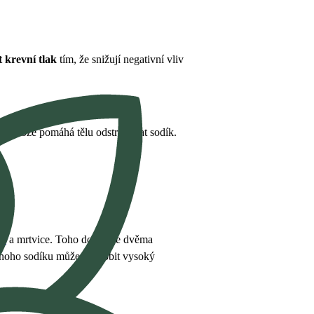
 krevní tlak
tím, že snižují negativní vliv
, protože pomáhá tělu odstraňovat sodík.
ní
a mrtvice. Toho dosahuje dvěma
 mnoho sodíku může způsobit vysoký