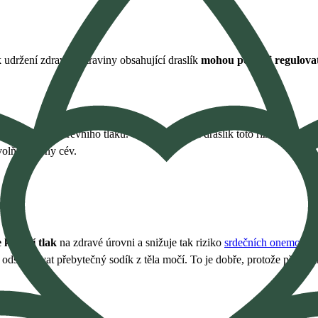
 k udržení zdraví. Potraviny obsahující draslík
mohou pomoci regulovat
o vysokého krevního tlaku. U zdravých lidí draslík toto riziko snižuje
volňuje stěny cév.
 krevní tlak
na zdravé úrovni a snižuje tak riziko
srdečních onemocně
odstraňovat přebytečný sodík z těla močí. To je dobře, protože příliš