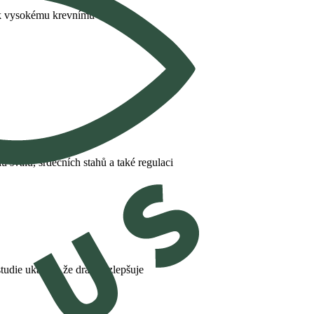
 k vysokému krevnímu tlaku.
lu svalů, srdečních stahů a také regulaci
udie ukazují, že draslík zlepšuje