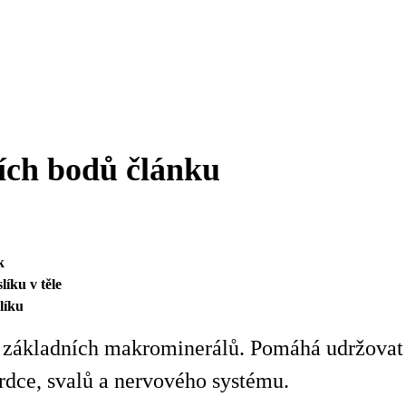
ších bodů článku
ík
líku v těle
líku
 základních makrominerálů. Pomáhá udržovat h
srdce, svalů a nervového systému.