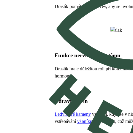
Draslík pomáhá stěnám cév, aby se uvolni
Funkce nervového systému
Draslík hraje důležitou roli při komunikac
hormonů.
Zdraví ledvin
Ledvinové kameny
vznikají, když se v ni
vstřebávání
vápníku
v ledvinách, což můž