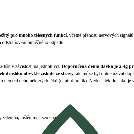
ežitý pro mnoho tělesných funkcí
, včetně přenosu nervových signálů
 a odstraňování buněčného odpadu.
lišit v závislosti na jednotlivci.
Doporučená denní dávka je 2-4g pr
ek draslíku obvykle získáte ze stravy
, ale může být nutné užívat dop
edku nemoci nebo některých léků (např. diuretik). Nedostatek draslíku je 
 zelenina, luštěniny a semena.