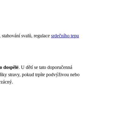
, stahování svalů, regulace
srdečního tepu
o dospělé
. U dětí se tato doporučenná
lňky stravy, pokud trpíte podvýživou nebo
vzácný.