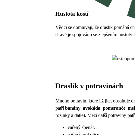
Hustota kostí
Vědci se domnívají, že draslík pomáhá chrá
stravě je spojováno se zlepšením hustoty 
Draslík v potravinách
Mnoho potravin, které již jíte, obsahuje d
patří
banány
,
avokáda
,
pomeranče
,
me
rozinky a datle). Mezi další potraviny patř
vařený špenát,
vařená brokolice,