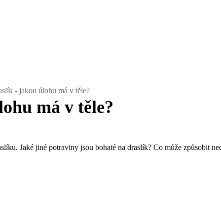
slík - jakou úlohu má v těle?
lohu má v těle?
líku. Jaké jiné potraviny jsou bohaté na draslík? Co může způsobit nedo