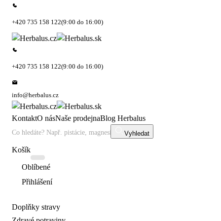
+420 735 158 122
(9:00 do 16:00)
+420 735 158 122
(9:00 do 16:00)
info@herbalus.cz
Kontakt
O nás
Naše prodejna
Blog Herbalus
Vyhledat
Košík
Oblíbené
Přihlášení
Doplňky stravy
Zdravé potraviny