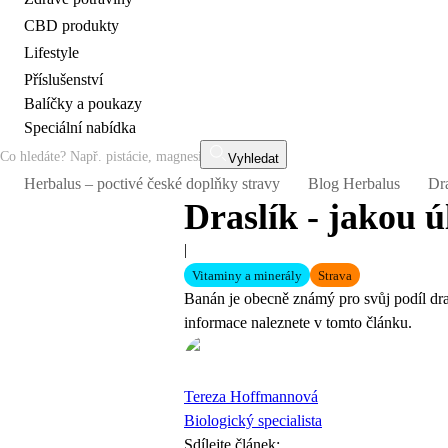
CBD produkty
Lifestyle
Příslušenství
Balíčky a poukazy
Speciální nabídka
Vyhledat
Herbalus – poctivé české doplňky stravy
Blog Herbalus
Dra
Draslík - jakou ú
|
Vitaminy a minerály
Strava
Banán je obecně známý pro svůj podíl dras
informace naleznete v tomto článku.
Tereza Hoffmannová
Biologický specialista
Sdílejte článek
: