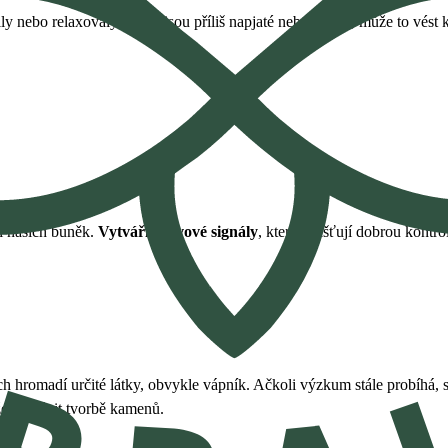
ly nebo relaxovaly. Když jsou příliš napjaté nebo ztuhlé, může to vést
i našich buněk.
Vytváří nervové signály
, které zajišťují dobrou kontro
ch hromadí určité látky, obvykle vápník. Ačkoli výzkum stále probíhá, st
e zabránit tvorbě kamenů.