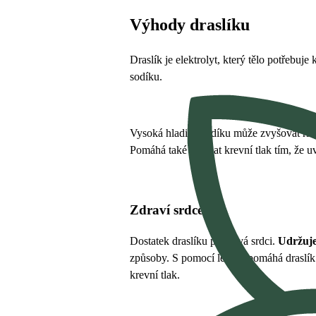
Výhody draslíku
Draslík je elektrolyt, který tělo potřebuje
sodíku.
Vysoká hladina sodíku může zvyšovat rizik
Pomáhá také zvládat krevní tlak tím, že u
Zdraví srdce
Dostatek draslíku prospívá srdci.
Udržuje
způsoby. S pomocí ledvin pomáhá draslík 
krevní tlak.