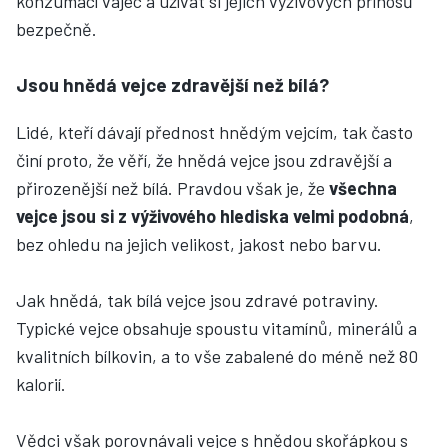
konzumací vajec a užívat si jejich výživových přínosů
bezpečně.
Jsou hnědá vejce zdravější než bílá?
Lidé, kteří dávají přednost hnědým vejcím, tak často
činí proto, že věří, že hnědá vejce jsou zdravější a
přirozenější než bílá. Pravdou však je, že
všechna
vejce jsou si z výživového hlediska velmi podobná
,
bez ohledu na jejich velikost, jakost nebo barvu.
Jak hnědá, tak bílá vejce jsou zdravé potraviny.
Typické vejce obsahuje spoustu vitamínů, minerálů a
kvalitních bílkovin, a to vše zabalené do méně než 80
kalorií.
Vědci však porovnávali vejce s hnědou skořápkou s