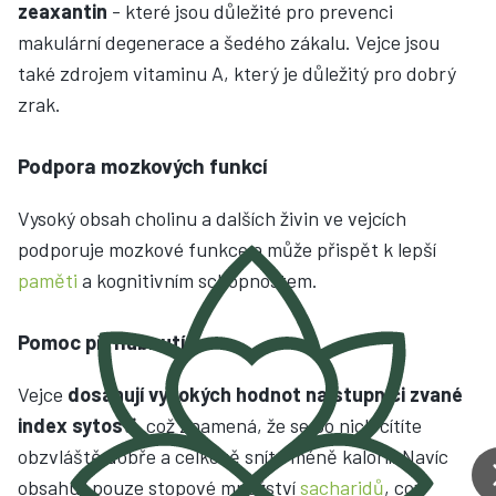
zeaxantin
- které jsou důležité pro prevenci
makulární degenerace a šedého zákalu. Vejce jsou
také zdrojem vitaminu A, který je důležitý pro dobrý
zrak.
Podpora mozkových funkcí
Vysoký obsah cholinu a dalších živin ve vejcích
podporuje mozkové funkce a může přispět k lepší
paměti
a kognitivním schopnostem.
Pomoc při hubnutí
Vejce
dosahují vysokých hodnot na stupnici zvané
index sytosti
, což znamená, že se po nich cítíte
obzvláště dobře a celkově sníte méně kalorií. Navíc
obsahují pouze stopové množství
sacharidů
, což