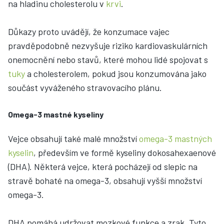
na hladinu cholesterolu v
krvi
.
Důkazy proto uvádějí, že konzumace vajec
pravděpodobně nezvyšuje riziko kardiovaskulárních
onemocnění nebo stavů, které mohou lidé spojovat s
tuky
a cholesterolem, pokud jsou konzumována jako
součást vyváženého stravovacího plánu.
Omega-3 mastné kyseliny
Vejce obsahují také malé množství
omega-3 mastných
kyselin
, především ve formě kyseliny dokosahexaenové
(DHA). Některá vejce, která pocházejí od slepic na
stravě bohaté na omega-3, obsahují vyšší množství
omega-3.
DHA pomáhá udržovat mozkové funkce a zrak. Tyto