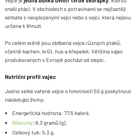
Vejce je
jedna buňka uvnitř tvrdé skořápky
, kterou
snáší ptáci. V obchodech s potravinami se nejčastěji
setkáte s neoplozenými vejci nebo s vejci, která nejsou
určena k líhnutí.
Po celém světě jsou oblíbená vejce různých ptáků,
včetně kachen, krůt, hus a křepelek. Většina vajec
produkovaných v Evropě pochází od slepic.
Nutriční profil vajec
Jedno velké vařené vejce o hmotnosti 50 g poskytnout
následující živiny:
Energetická hodnota: 77,5 kalorií,
Bílkoviny
: 6,3 gramů (g),
Celkový tuk: 5,3 g,