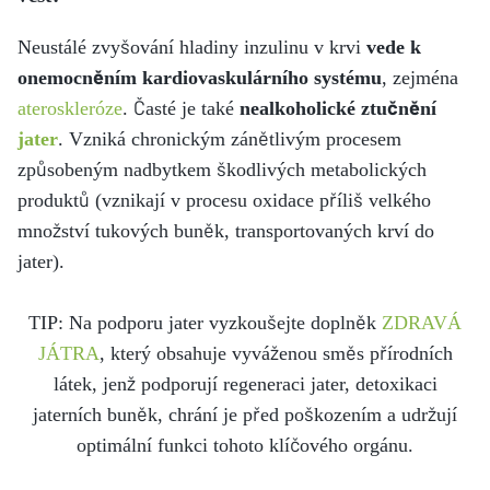
Neustálé zvyšování hladiny inzulinu v krvi
vede k
onemocněním kardiovaskulárního systému
, zejména
ateroskleróze
. Časté je také
nealkoholické ztučnění
jater
. Vzniká chronickým zánětlivým procesem
způsobeným nadbytkem škodlivých metabolických
produktů (vznikají v procesu oxidace příliš velkého
množství tukových buněk, transportovaných krví do
jater).
TIP: Na podporu jater vyzkoušejte doplněk
ZDRAVÁ
JÁTRA
, který obsahuje vyváženou směs přírodních
látek, jenž podporují regeneraci jater, detoxikaci
jaterních buněk, chrání je před poškozením a udržují
optimální funkci tohoto klíčového orgánu.