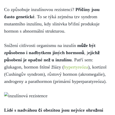
Co způsobuje inzulínovou rezistenci?
Příčiny jsou
často genetické
. To se týká zejména tzv syndrom
mutantního inzulínu, kdy slinivka břišní produkuje
hormon s abnormální strukturou.
Snížení citlivosti organismu na inzulín
může být
způsobeno i nadbytkem jiných hormonů
, j
ejichž
působení je opačné než u inzulínu
. Patří sem:
glukagon, hormon štítné žlázy (
hypertyreóza
), kortizol
(Cushingův syndrom), růstový hormon (akromegalie),
androgeny a parathormon (primární hyperparatyreóza).
Lidé s nadváhou či obezitou jsou nejvíce ohroženi