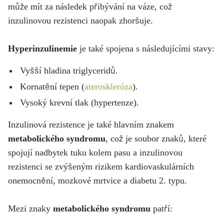
může mít za následek přibývání na váze, což
inzulinovou rezistenci naopak zhoršuje.
Hyperinzulinemie
je také spojena s následujícími stavy:
Vyšší hladina triglyceridů.
Kornatění tepen (
ateroskleróza
).
Vysoký krevní tlak (hypertenze).
Inzulinová rezistence je také hlavním znakem
metabolického syndromu
, což je soubor znaků, které
spojují nadbytek tuku kolem pasu a inzulinovou
rezistenci se zvýšeným rizikem kardiovaskulárních
onemocnění, mozkové mrtvice a diabetu 2. typu.
Mezi znaky
m
etabolického syndromu
patří: