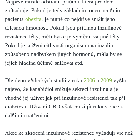
Nejprve musíte odstranit příčinu, která problém
způsobuje. Pokud je tedy základním onemocněním
pacienta
obezita
, je nutné co nejdříve snížit jeho
tělesnou hmotnost. Pokud jsou příčinou inzulínové
rezistence léky, měli byste je vyměnit za jiné léky.
Pokud je snížení citlivosti organismu na inzulín
způsobeno nadbytkem jiných hormonů, měla by se
jejich hladina účinně snižovat atd.
Dle dvou vědeckých studií z roku
2006
a
2009
vyšlo
najevo, že kanabidiol snižuje sekreci inzulínu a je
vhodné jej užívat jak při inzulínové resistenci tak při
diabetesu. Užívání CBD však musí jít ruku v ruce s
dalšími opatřeními.
Akce ke zkrocení inzulínové rezistence vyžadují víc než