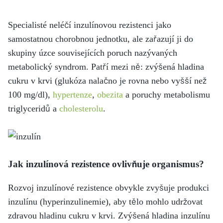
Specialisté neléčí inzulínovou rezistenci jako
samostatnou chorobnou jednotku, ale zařazují ji do
skupiny úzce souvisejících poruch nazývaných
metabolický syndrom. Patří mezi ně: zvýšená hladina
cukru v krvi (glukóza nalačno je rovna nebo vyšší než
100 mg/dl),
hypertenze
,
obezita
a poruchy metabolismu
triglyceridů a
cholesterolu
.
Jak inzulínová rezistence ovlivňuje organismus?
Rozvoj inzulínové rezistence obvykle zvyšuje produkci
inzulínu (hyperinzulinemie), aby tělo mohlo udržovat
zdravou hladinu cukru v krvi. Zvýšená hladina inzulínu