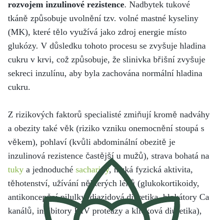
rozvojem inzulinové rezistence
. Nadbytek tukové
tkáně způsobuje uvolnění tzv. volné mastné kyseliny
(MK), které tělo využívá jako zdroj energie místo
glukózy. V důsledku tohoto procesu se zvyšuje hladina
cukru v krvi, což způsobuje, že slinivka břišní zvyšuje
sekreci inzulínu, aby byla zachována normální hladina
cukru.
Z rizikových faktorů specialisté zmiňují kromě nadváhy
a obezity také věk (riziko vzniku onemocnění stoupá s
věkem), pohlaví (kvůli abdominální obezitě je
inzulinová rezistence častější u mužů), strava bohatá na
tuky
a jednoduché
sacharidy
, nízká fyzická aktivita,
těhotenství, užívání některých léků (glukokortikoidy,
antikoncepční pilulky, diazidová diuretika, blokátory Ca
kanálů, inhibitory HIV proteázy a kličková diuretika),