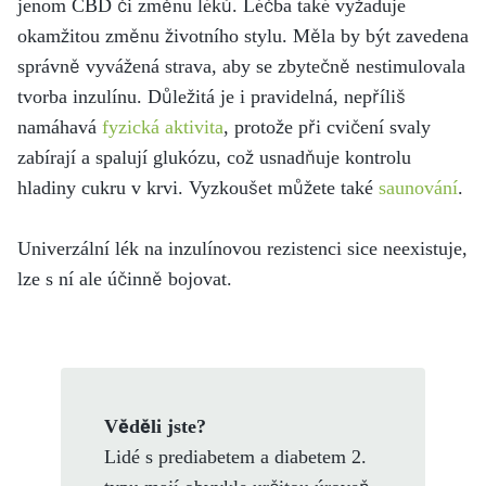
jenom CBD či změnu léků. Léčba také vyžaduje
okamžitou změnu životního stylu. Měla by být zavedena
správně vyvážená strava, aby se zbytečně nestimulovala
tvorba inzulínu. Důležitá je i pravidelná, nepříliš
namáhavá
fyzická aktivita
, protože při cvičení svaly
zabírají a spalují glukózu, což usnadňuje kontrolu
hladiny cukru v krvi. Vyzkoušet můžete také
saunování
.
Univerzální lék na inzulínovou rezistenci sice neexistuje,
lze s ní ale účinně bojovat.
Věděli jste?
Lidé s prediabetem a diabetem 2.