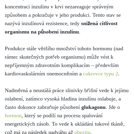
koncentraci inzulinu v krvi nezareaguje správným
způsobem a pokračuje v jeho produkci. Tento stav se
nazývá inzulínová rezistence, tedy
snížená citlivost
organismu na působení inzulínu
.
Produkce stále většího množství tohoto hormonu (nad
rámec skutečných potřeb organismu) může vést k
nepříjemným zdravotním komplikacím – především
kardiovaskulárním onemocněním a
cukrovce typu 2
.
Nadměrná a neustálá práce slinivky břišní vede k jejímu
oslabení, zatímco vysoká hladina inzulínu oslabuje, a
často dokonce zabraňuje působení
glukagonu
. Jde o
hormon
, který se podílí na procesu spalování
energetických zásob. To vede k ukládání tukové tkáně,
což má za následek nadváhu až
obezitu
.