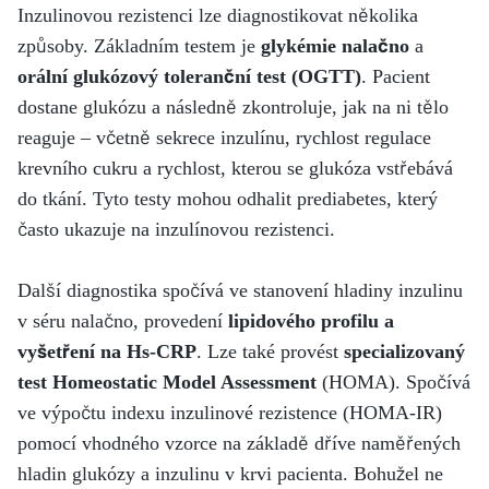
Inzulinovou rezistenci lze diagnostikovat několika
způsoby. Základním testem je
glykémie nalačno
a
orální glukózový toleranční test (OGTT)
. Pacient
dostane glukózu a následně zkontroluje, jak na ni tělo
reaguje – včetně sekrece inzulínu, rychlost regulace
krevního cukru a rychlost, kterou se glukóza vstřebává
do tkání. Tyto testy mohou odhalit prediabetes, který
často ukazuje na inzulínovou rezistenci.
Další diagnostika spočívá ve stanovení hladiny inzulinu
v séru nalačno, provedení
lipidového profilu a
vyšetření na Hs-CRP
. Lze také provést
specializovaný
test Homeostatic Model Assessment
(HOMA). Spočívá
ve výpočtu indexu inzulinové rezistence (HOMA-IR)
pomocí vhodného vzorce na základě dříve naměřených
hladin glukózy a inzulinu v krvi pacienta. Bohužel ne