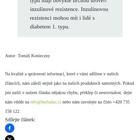
typu mají obvykle určitou úroveň
inzulínové rezistence. Inzulinovou
rezistenci mohou mít i lidé s
diabetem 1. typu.
Autor: Tomáš Konieczny
Na kvalitě a správnosti informací, které s vámi sdílíme v našich
článcích, nám záleží stejně jako na našich produktech samotných. Pokud
jste našli v našem článku nějakou chybu, překlep či nesrovnalost, dejte
nám vědět na
info@herbalus.cz
nebo nám zavolejte na číslo +420 735
158 122.
Sdílejte článek
: