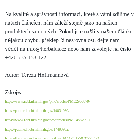
Na kvalitě a správnosti informací, které s vámi sdílíme v
našich článcích, nám záleží stejně jako na našich
produktech samotných. Pokud jste našli v našem článku
nějakou chybu, překlep či nesrovnalost, dejte nám
vědět na info@herbalus.cz nebo nám zavolejte na číslo
+420 735 158 122.
Autor: Tereza Hoffmannová
Zdroje:
https://www.ncbi.nlm.nih.gov/pmc/articles/PMC2958879/
https://pubmed.ncbi.nlm.nih.gov/19034030/
https://www.ncbi.nlm.nih.gov/pmc/articles/PMC4682991/
https://pubmed.ncbi.nlm.nih.gov/17490962/
https://jissn.biomedcentral.com/articles/10.1186/1550-2783-7-31