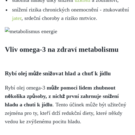
stabilita nálady díky snížení
úzkosti
a zoufalství,
snížení rizika chronických onemocnění - ztukovatění
jater
, srdeční choroby a riziko mrtvice.
Vliv omega-3 na zdraví metabolismu
Rybí olej může snižovat hlad a chuť k jídlu
Rybí olej omega-3
může pomoci lidem zhubnout
několika způsoby, z nichž první zahrnuje snížení
hladu a chuti k jídlu
. Tento účinek může být užitečný
zejména pro ty, kteří drží redukční diety, které někdy
vedou ke zvýšenému pocitu hladu.