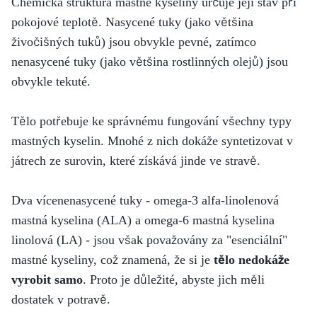
Chemická struktura mastné kyseliny určuje její stav při
pokojové teplotě. Nasycené tuky (jako většina
živočišných tuků) jsou obvykle pevné, zatímco
nenasycené tuky (jako většina rostlinných olejů) jsou
obvykle tekuté.
Tělo potřebuje ke správnému fungování všechny typy
mastných kyselin. Mnohé z nich dokáže syntetizovat v
játrech ze surovin, které získává jinde ve stravě.
Dva vícenenasycené tuky - omega-3 alfa-linolenová
mastná kyselina (ALA) a omega-6 mastná kyselina
linolová (LA) - jsou však považovány za "esenciální"
mastné kyseliny, což znamená, že si je
tělo nedokáže
vyrobit samo
. Proto je důležité, abyste jich měli
dostatek v potravě.