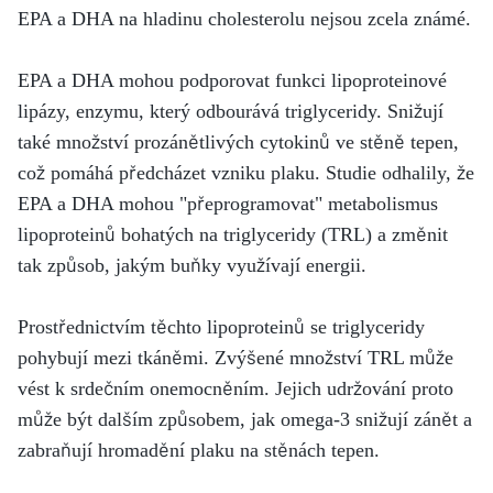
EPA a DHA na hladinu cholesterolu nejsou zcela známé.
EPA a DHA mohou podporovat funkci lipoproteinové
lipázy, enzymu, který odbourává triglyceridy. Snižují
také množství prozánětlivých cytokinů ve stěně tepen,
což pomáhá předcházet vzniku plaku.
Studie odhalily, že
EPA a DHA mohou "přeprogramovat" metabolismus
lipoproteinů bohatých na triglyceridy (TRL) a změnit
tak způsob, jakým buňky využívají energii.
Prostřednictvím těchto lipoproteinů se triglyceridy
pohybují mezi tkáněmi. Zvýšené množství TRL může
vést k srdečním onemocněním. Jejich udržování proto
může být dalším způsobem, jak omega-3 snižují zánět a
zabraňují hromadění plaku na stěnách tepen.