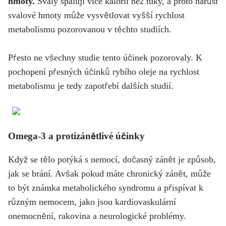
hmoty.
Svaly spalují více kalorií než tuky, a proto nárůst
svalové hmoty může vysvětlovat vyšší rychlost
metabolismu pozorovanou v těchto studiích.
Přesto ne všechny studie tento účinek pozorovaly. K
pochopení přesných účinků rybího oleje na rychlost
metabolismu je tedy zapotřebí dalších studií.
Omega-3 a protizánětlivé účinky
Když se tělo potýká s nemocí, dočasný zánět je způsob,
jak se brání. Avšak pokud máte chronický zánět, může
to být známka metabolického syndromu a přispívat k
různým nemocem, jako jsou kardiovaskulární
onemocnění, rakovina a neurologické problémy.