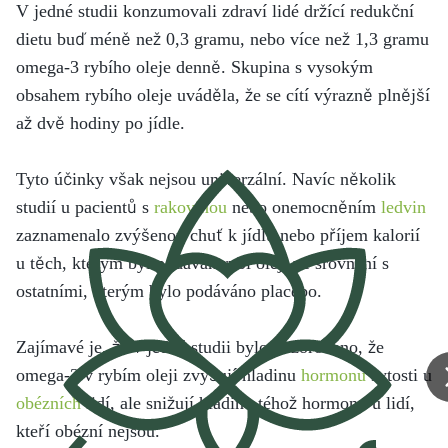
V jedné studii konzumovali zdraví lidé držící redukční
dietu buď méně než 0,3 gramu, nebo více než 1,3 gramu
omega-3 rybího oleje denně. Skupina s vysokým
obsahem rybího oleje uváděla, že se cítí výrazně plnější
až dvě hodiny po jídle.
Tyto účinky však nejsou univerzální. Navíc několik
studií u pacientů s
rakovinou
nebo onemocněním
ledvin
zaznamenalo zvýšenou chuť k jídlu nebo příjem kalorií
u těch, kterým byl podáván rybí olej, ve srovnání s
ostatními, kterým bylo podáváno placebo.
Zajímavé je, že v jedné studii bylo pozorováno, že
omega-3 v rybím oleji zvyšují hladinu
hormonu
sytosti u
obézních
lidí, ale snižují hladinu téhož hormonu u lidí,
kteří obézní nejsou.