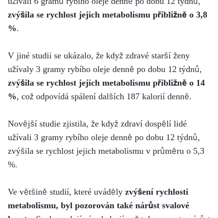
užívali 6 gramů rybího oleje denně po dobu 12 týdnů,
zvýšila se rychlost jejich metabolismu přibližně o 3,8
%
.
V jiné studii se ukázalo, že když zdravé starší ženy
užívaly 3 gramy rybího oleje denně po dobu 12 týdnů,
zvýšila se rychlost jejich metabolismu přibližně o 14
%
, což odpovídá spálení dalších 187 kalorií denně.
Novější studie zjistila, že když zdraví dospělí lidé
užívali 3 gramy rybího oleje denně po dobu 12 týdnů,
zvýšila se rychlost jejich metabolismu v průměru o 5,3
%.
Ve většině studií, které uváděly
zvýšení rychlosti
metabolismu, byl pozorován také nárůst svalové