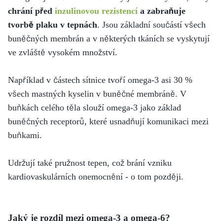
c
hrání před
inzulinovou rezistencí
a zabraňuje
tvorbě plaku v tepnách
. Jsou základní součástí všech
buněčných membrán a v některých tkáních se vyskytují
ve zvláště vysokém množství.
Například v částech sítnice tvoří omega-3 asi 30 %
všech mastných kyselin v buněčné membráně. V
buňkách celého těla slouží omega-3 jako základ
buněčných receptorů, které usnadňují komunikaci mezi
buňkami.
Udržují také pružnost tepen, což brání vzniku
kardiovaskulárních onemocnění - o tom později.
Jaký je rozdíl mezi omega-3 a omega-6?