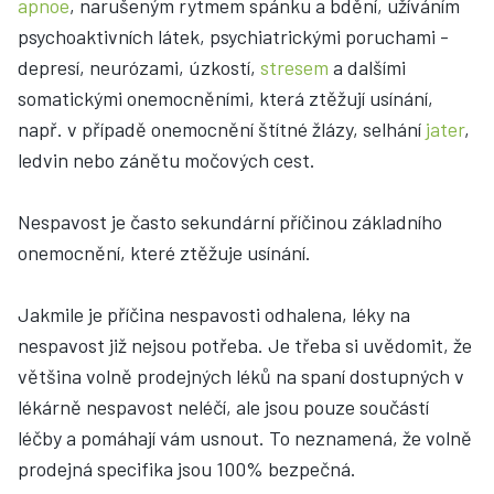
apnoe
, narušeným rytmem spánku a bdění, užíváním
psychoaktivních látek, psychiatrickými poruchami -
depresí, neurózami, úzkostí,
stresem
a dalšími
somatickými onemocněními, která ztěžují usínání,
např. v případě onemocnění štítné žlázy, selhání
jater
,
ledvin nebo zánětu močových cest.
Nespavost je často sekundární příčinou základního
onemocnění, které ztěžuje usínání.
Jakmile je příčina nespavosti odhalena, léky na
nespavost již nejsou potřeba. Je třeba si uvědomit, že
většina volně prodejných léků na spaní dostupných v
lékárně nespavost neléčí, ale jsou pouze součástí
léčby a pomáhají vám usnout. To neznamená, že volně
prodejná specifika jsou 100% bezpečná.