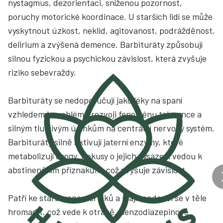
nystagmus, dezorientaci, sníženou pozornost,
poruchy motorické koordinace. U starších lidí se může
vyskytnout úzkost, neklid, agitovanost, podrážděnost,
delirium a zvýšená demence. Barbituráty způsobují
silnou fyzickou a psychickou závislost, která zvyšuje
riziko sebevraždy.
Barbituráty se nedoporučují jako léky na spaní
vzhledem k rychlému rozvoji fenoménu tolerance a
silným tlumivým účinkům na centrální nervový systém.
Barbituráty silně aktivují jaterní enzymy, které
metabolizují drogy. Pokusy o jejich vysazení vedou k
abstinenčním příznakům, což zvyšuje závislost.
Patří ke starší generaci léků a mají tendenci se v těle
hromadit, což vede k otravě. Benzodiazepinové