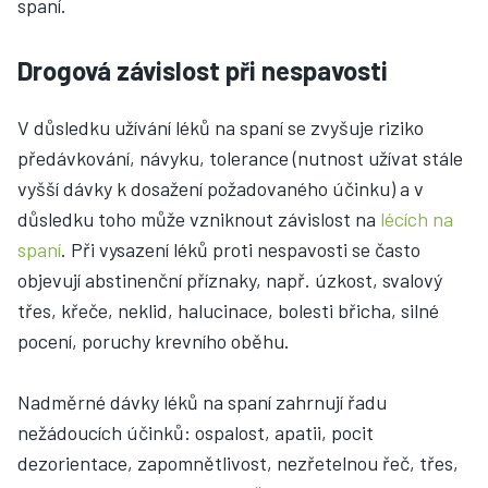
spaní.
Drogová závislost při nespavosti
V důsledku užívání léků na spaní se zvyšuje riziko
předávkování, návyku, tolerance (nutnost užívat stále
vyšší dávky k dosažení požadovaného účinku) a v
důsledku toho může vzniknout závislost na
lécích na
spaní
. Při vysazení léků proti nespavosti se často
objevují abstinenční příznaky, např. úzkost, svalový
třes, křeče, neklid, halucinace, bolesti břicha, silné
pocení, poruchy krevního oběhu.
Nadměrné dávky léků na spaní zahrnují řadu
nežádoucích účinků: ospalost, apatii, pocit
dezorientace, zapomnětlivost, nezřetelnou řeč, třes,