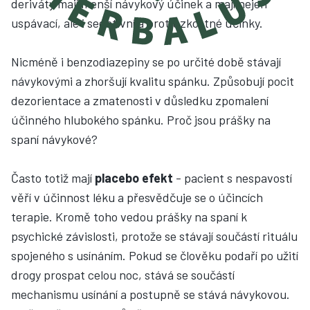
deriváty mají menší návykový účinek a mají nejen
uspávací, ale i sedativní a protiúzkostné účinky.
Nicméně i benzodiazepiny se po určité době stávají
návykovými a zhoršují kvalitu spánku. Způsobují pocit
dezorientace a zmatenosti v důsledku zpomalení
účinného hlubokého spánku. Proč jsou prášky na
spaní návykové?
Často totiž mají
placebo efekt
- pacient s nespavostí
věří v účinnost léku a přesvědčuje se o účincích
terapie. Kromě toho vedou prášky na spaní k
psychické závislosti, protože se stávají součástí rituálu
spojeného s usínáním. Pokud se člověku podaří po užití
drogy prospat celou noc, stává se součástí
mechanismu usínání a postupně se stává návykovou.