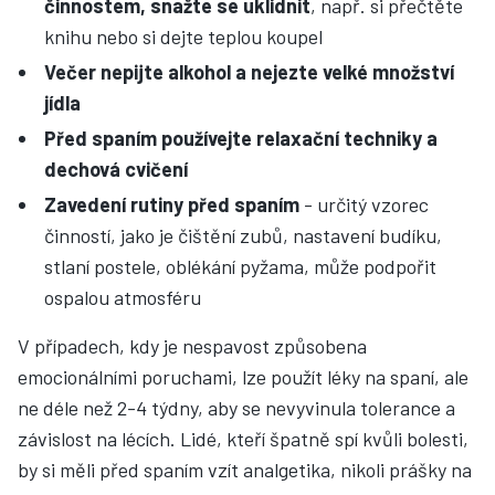
činnostem, snažte se uklidnit
, např. si přečtěte
knihu nebo si dejte teplou koupel
Večer nepijte alkohol a nejezte velké množství
jídla
Před spaním používejte relaxační techniky a
dechová cvičení
Zavedení rutiny před spaním
- určitý vzorec
činností, jako je čištění zubů, nastavení budíku,
stlaní postele, oblékání pyžama, může podpořit
ospalou atmosféru
V případech, kdy je nespavost způsobena
emocionálními poruchami, lze použít léky na spaní, ale
ne déle než 2-4 týdny, aby se nevyvinula tolerance a
závislost na lécích. Lidé, kteří špatně spí kvůli bolesti,
by si měli před spaním vzít analgetika, nikoli prášky na