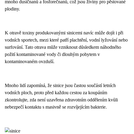
mnoho dusičnanů a fosforečnanů, což jsou živiny pro pěstované
plodiny.
K otravě toxiny produkovanými sinicemi navíc může dojít i při
vodních sportech, mezi které patří plachtění, vodní lyžování nebo
surfování. Tato otrava může vzniknout důsledkem náhodného
požití kontaminované vody či dlouhým pobytem v
kontaminovaném ovzduší.
Mnoho lidí zapomíná, že sinice jsou častou součástí letních
vodních ploch, proto před každou cestou za koupáním
zkontrolujte, zda není uzavřena zdravotním oddělením kvůli
nebezpečí kontaktu s masivně se rozvíjejícím bakterie.