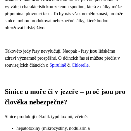
vytvářejí charakteristickou zelenou spodinu, která z dálky může
připomínat plovoucí řasu. To by nás však nemělo zmást, protože
sinice mohou produkovat nebezpečné látky, které budou
ohrožovat lidský život.
Takovéto jedy řasy nevylučují. Naopak - řasy jsou lidskému
zdraví významně prospěšné. O účincích řas si můžete přečíst v
souvisejících článcích o
Spirulině
či
Chlorelle
.
Sinice u moře či v jezeře – proč jsou pro
člověka nebezpečné?
Sinice produkují několik typů toxinů, včetně:
hepatotoxiny (mikrocystiny, nodularin a