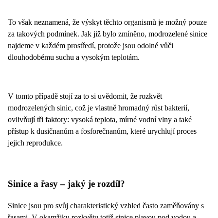
To však neznamená, že výskyt těchto organismů je možný pouze
za takových podmínek. Jak již bylo zmíněno, modrozelené sinice
najdeme v každém prostředí, protože jsou odolné vůči
dlouhodobému suchu a vysokým teplotám.
V tomto případě stojí za to si uvědomit, že rozkvět
modrozelených sinic, což je vlastně hromadný růst bakterií,
ovlivňují tři faktory: vysoká teplota, mírné vodní vlny a také
přístup k dusičnanům a fosforečnanům, které urychlují proces
jejich reprodukce.
Sinice a řasy – jaký je rozdíl?
Sinice jsou pro svůj charakteristický vzhled často zaměňovány s
řasami. V okamžiku rozkvětu totiž sinice plavou pod vodou a