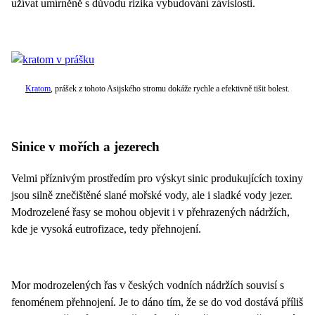
užívat umírněně s důvodu rizika vybudování závislosti.
Kratom
, prášek z tohoto Asijského stromu dokáže rychle a efektivně tišit bolest.
Sinice v mořích a jezerech
Velmi příznivým prostředím pro výskyt sinic produkujících toxiny
jsou silně znečištěné slané mořské vody, ale i sladké vody jezer.
Modrozelené řasy se mohou objevit i v přehrazených nádržích,
kde je vysoká eutrofizace, tedy přehnojení.
Mor modrozelených řas v českých vodních nádržích souvisí s
fenoménem přehnojení. Je to dáno tím, že se do vod dostává příliš