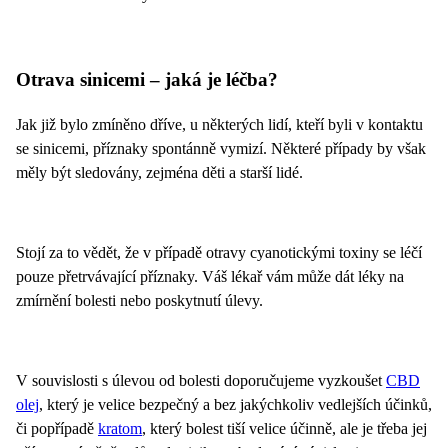
Otrava sinicemi – jaká je léčba?
Jak již bylo zmíněno dříve, u některých lidí, kteří byli v kontaktu
se sinicemi, příznaky spontánně vymizí. Některé případy by však
měly být sledovány, zejména děti a starší lidé.
Stojí za to vědět, že v případě otravy cyanotickými toxiny se léčí
pouze přetrvávající příznaky. Váš lékař vám může dát léky na
zmírnění bolesti nebo poskytnutí úlevy.
V souvislosti s úlevou od bolesti doporučujeme vyzkoušet
CBD
olej
, který je velice bezpečný a bez jakýchkoliv vedlejších účinků,
či popřípadě
kratom
, který bolest tiší velice účinně, ale je třeba jej