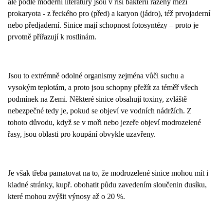
ale podle moderní literatury jsou v říši bakterií řazeny mezi
prokaryota - z řeckého pro (před) a karyon (jádro), též prvojaderní
nebo předjaderní. Sinice mají schopnost fotosyntézy – proto je
prvotně přiřazují k rostlinám.
Jsou to extrémně odolné organismy zejména vůči suchu a
vysokým teplotám, a proto jsou schopny přežít za téměř všech
podmínek na Zemi. Některé sinice obsahují toxiny, zvláště
nebezpečné tedy je, pokud se objeví ve vodních nádržích. Z
tohoto důvodu, když se v moři nebo jezeře objeví modrozelené
řasy, jsou oblasti pro koupání obvykle uzavřeny.
Je však třeba pamatovat na to, že modrozelené sinice mohou mít i
kladné stránky, kupř. obohatit půdu zavedením sloučenin dusíku,
které mohou zvýšit výnosy až o 20 %.