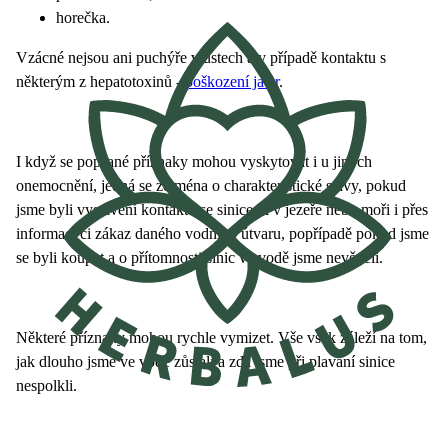
horečka.
Vzácné nejsou ani puchýře v ústech a v případě kontaktu s
některým z hepatotoxinů -
poškození jater
.
I když se popsané příznaky mohou vyskytovat i u jiných
onemocnění, jedná se zejména o charakteristické stavy, pokud
jsme byli vystavení kontaktu se sinicemi v jezeře nebo moři i přes
informaci či zákaz daného vodního útvaru, popřípadě pokud jsme
se byli koupat a o přítomnosti sinic ve vodě jsme nevěděli.
Některé příznaky mohou rychle vymizet. Vše však záleží na tom,
jak dlouho jsme ve vodě zůstali a zda jsme při plavání sinice
nespolkli.