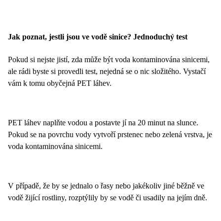
Jak poznat, jestli jsou ve vodě sinice? Jednoduchý test
Pokud si nejste jistí, zda může být voda kontaminována sinicemi,
ale rádi byste si provedli test, nejedná se o nic složitého. Vystačí
vám k tomu obyčejná PET láhev.
PET láhev naplňte vodou a postavte jí na 20 minut na slunce.
Pokud se na povrchu vody vytvoří prstenec nebo zelená vrstva, je
voda kontaminována sinicemi.
V případě, že by se jednalo o řasy nebo jakékoliv jiné běžně ve
vodě žijící rostliny, rozptýlily by se vodě či usadily na jejím dně.