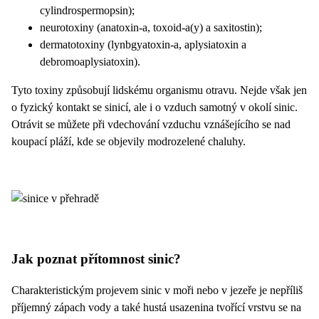
cylindrospermopsin);
neurotoxiny (anatoxin-a, toxoid-a(y) a saxitostin);
dermatotoxiny (lynbgyatoxin-a, aplysiatoxin a
debromoaplysiatoxin).
Tyto toxiny způsobují lidskému organismu otravu. Nejde však jen
o fyzický kontakt se sinicí, ale i o vzduch samotný v okolí sinic.
Otrávit se můžete při vdechování vzduchu vznášejícího se nad
koupací pláží, kde se objevily modrozelené chaluhy.
Jak poznat přítomnost sinic?
Charakteristickým projevem sinic v moři nebo v jezeře je nepříliš
příjemný zápach vody a také hustá usazenina tvořící vrstvu se na