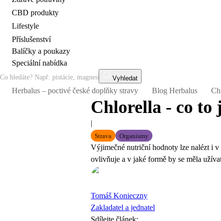
CBD produkty
Lifestyle
Příslušenství
Balíčky a poukazy
Speciální nabídka
Vyhledat
Herbalus – poctivé české doplňky stravy
Blog Herbalus
Chl
Chlorella - co to
|
Strava
Organismy
Výjimečné nutriční hodnoty lze nalézt i v
ovlivňuje a v jaké formě by se měla užíva
Tomáš Konieczny
Zakladatel a jednatel
Sdílejte článek
: