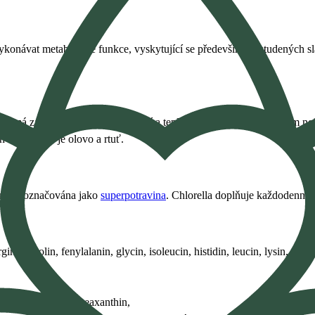
ykonávat metabolické funkce, vyskytující se především ve studených s
roli, má za úkol chránit před oxidací a teplotou. Tato úžasná řasa vám n
h kovů, jako je olovo a rtuť.
nu je označována jako
superpotravina
. Chlorella doplňuje každodenní st
rginin, prolin, fenylalanin, glycin, isoleucin, histidin, leucin, lysin, methi
ta-karoten
,
lutein
, zeaxanthin,