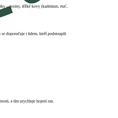
átky – toxiny, těžké kovy (kadmium, rtuť,
se doporučuje i lidem, kteří podstoupili
osti, a tím urychluje hojení ran.