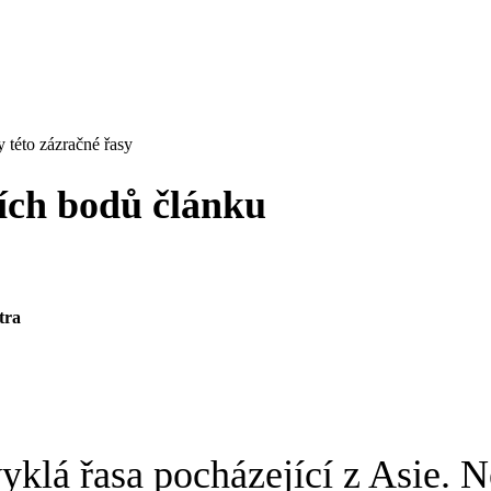
ších bodů článku
tra
yklá řasa pocházející z Asie. 