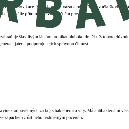
ředevším detoxikace. Má schopnost vázat a odstraňovat z těla škodlivé l
alší chemikálie přítomné ve znečištěném prostředí.
rý zabraňuje škodlivým látkám pronikat hluboko do těla. Z tohoto důvodu 
eneraci jater a podporuje jejich správnou činnost.
,
vinek odpovědných za boj s bakteriemi a viry. Má antibakteriální vlastn
ují se zápachem z úst nebo nadměrným pocením.