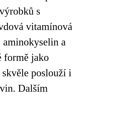
 výrobků s
avdová vitamínová
, aminokyselin a
é formě jako
 skvěle poslouží i
ovin. Dalším
.