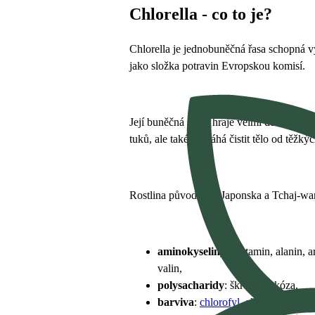
Chlorella - co to je?
Chlorella je jednobuněčná řasa schopná v
jako složka potravin Evropskou komisí.
Její buněčná stěna hraje velmi důležitou 
tuků, ale také pomáhá čistit tělo od těžkýc
Rostlina původem z Japonska a Tchaj-wa
aminokyseliny
: glutamin, alanin, a
valin,
polysacharidy
: škrob, glukóza,
barviva
:
chlorofyl
, alfa-karoten,
be