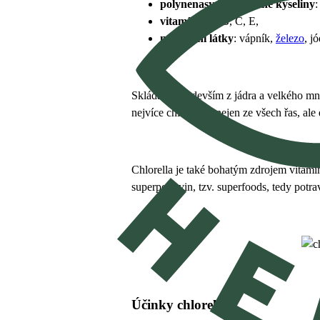
polynenasycené mastné kyseliny
:
vitamíny
: A, B, C, E,
minerální látky
: vápník,
železo
, j
Skládá se především z jádra a velkého m
nejvíce chlorofylu nejen ze všech řas, ale
Chlorella je také bohatým zdrojem vitamí
superpotravin, tzv. superfoods, tedy pot
Účinky chlorelly