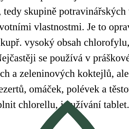
 , tedy skupině potravinářských
otními vlastnostmi. Je to opr
kupř. vysoký obsah chlorofylu
Nejčastěji se používá v práškov
h a zeleninových koktejlů, ale
ezertů, omáček, polévek a těst
nit chlorellu, je užívání tablet