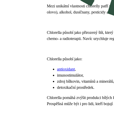
Mezi unikátní vlastnosti chlorelly patří p
olovo), alkohol, dusičnany, pesticidy a d
Chlorella působí jako přirozený štít, kte
chemo- a radioterapii. Navíc urychluje reg
Chlorella působí jako:
antioxidant
,
imunostimulátor,
zdroj bílkovin, vitamínů a minerálů
detoxikační prostředek.
Chlorella pomáhá zvýšit produkci bílých kr
Prospěšná může být i pro lidi, kteří boj