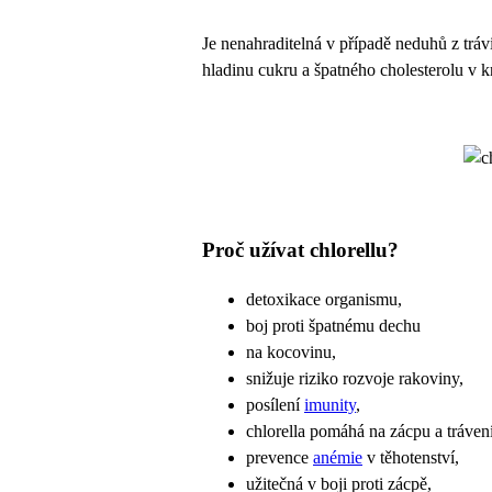
Je nenahraditelná v případě neduhů z trávic
hladinu cukru a špatného cholesterolu v kr
Proč užívat chlorellu?
detoxikace organismu,
boj proti špatnému dechu
na kocovinu,
snižuje riziko rozvoje rakoviny,
posílení
imunity
,
chlorella pomáhá na zácpu a trávení
prevence
anémie
v těhotenství,
užitečná v boji proti zácpě,