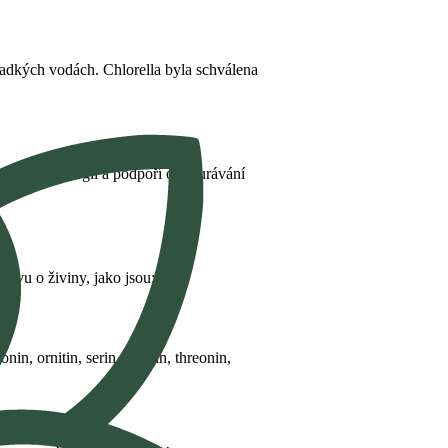
ladkých vodách. Chlorella byla schválena
ejen dodá energii a podpoří odbourávání
ravu o živiny, jako jsou:
onin, ornitin, serin, tyrosin, threonin,