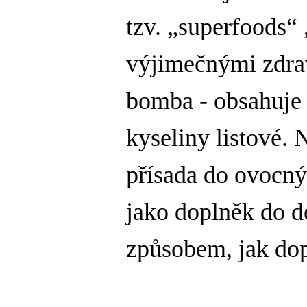
tzv. „superfoods“
výjimečnými zdrav
bomba - obsahuje 
kyseliny listové. 
přísada do ovocnýc
jako doplněk do d
způsobem, jak dopl