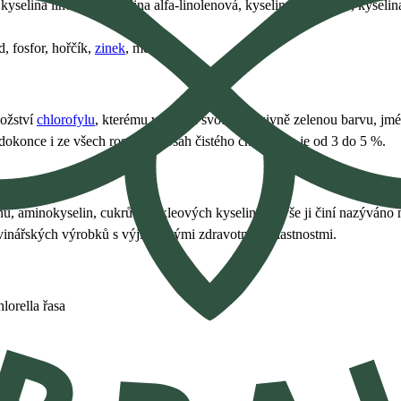
 kyselina linolová, kyselina alfa-linolenová, kyselina palmitová, kyselin
ód, fosfor, hořčík,
zinek
, měď.
nožství
chlorofylu
, kterému vděčí za svou intenzivně zelenou barvu, jmé
 dokonce i ze všech rostlin – obsah čistého chlorofylu je od 3 do 5 %.
nů, aminokyselin, cukrů a nukleových kyselin. To vše ji činí nazýváno
ravinářských výrobků s výjimečnými zdravotními vlastnostmi.