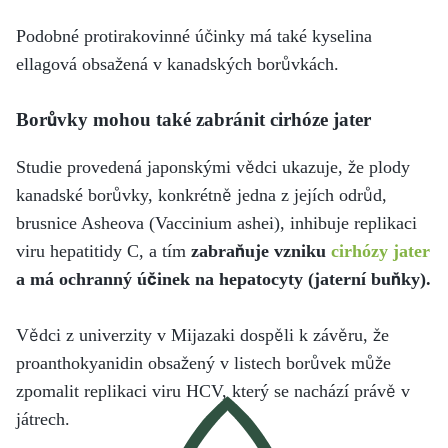
Podobné protirakovinné účinky má také kyselina
ellagová obsažená v kanadských borůvkách.
Borůvky mohou také zabránit cirhóze jater
Studie provedená japonskými vědci ukazuje, že plody
kanadské borůvky, konkrétně jedna z jejích odrůd,
brusnice Asheova (Vaccinium ashei), inhibuje replikaci
viru hepatitidy C, a tím
zabraňuje vzniku
cirhózy jater
a má ochranný účinek na hepatocyty (jaterní buňky).
Vědci z univerzity v Mijazaki dospěli k závěru, že
proanthokyanidin obsažený v listech borůvek může
zpomalit replikaci viru HCV, který se nachází právě v
játrech.