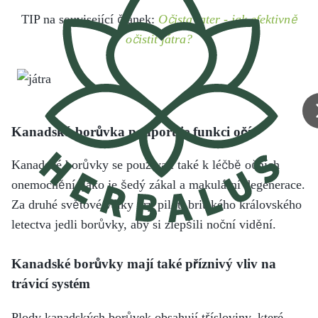
TIP na související článek:
Očista jater - jak efektivně
očistit játra?
Kanadská borůvka podporuje funkci očí
Kanadské borůvky se používají také k léčbě očních
onemocnění, jako je šedý zákal a makulární degenerace.
Za druhé světové války prý piloti britského královského
letectva jedli borůvky, aby si zlepšili noční vidění.
Kanadské borůvky mají také příznivý vliv na
trávicí systém
Plody kanadských borůvek obsahují třísloviny, které