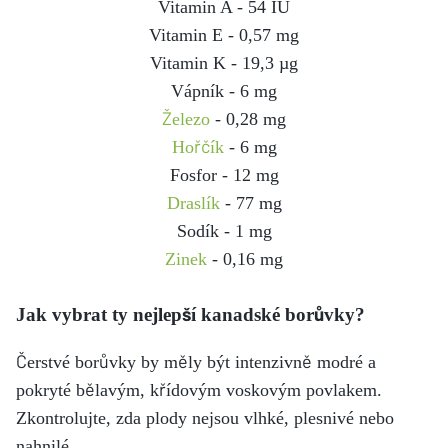
Vitamin A - 54 IU
Vitamin E - 0,57 mg
Vitamin K - 19,3 µg
Vápník - 6 mg
Železo
- 0,28 mg
Hořčík
- 6 mg
Fosfor - 12 mg
Draslík
- 77 mg
Sodík - 1 mg
Zinek
- 0,16 mg
Jak vybrat ty nejlepší kanadské borůvky?
Čerstvé borůvky by měly být intenzivně modré a
pokryté bělavým, křídovým voskovým povlakem.
Zkontrolujte, zda plody nejsou vlhké, plesnivé nebo
nahnilé.