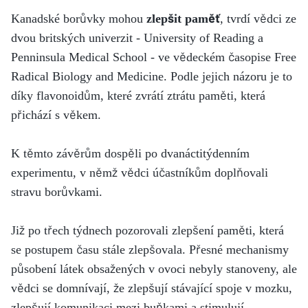
Kanadské borůvky mohou
zlepšit paměť
, tvrdí vědci ze
dvou britských univerzit - University of Reading a
Penninsula Medical School - ve vědeckém časopise Free
Radical Biology and Medicine. Podle jejich názoru je to
díky flavonoidům, které zvrátí ztrátu paměti, která
přichází s věkem.
K těmto závěrům dospěli po dvanáctitýdenním
experimentu, v němž vědci účastníkům doplňovali
stravu borůvkami.
Již po třech týdnech pozorovali zlepšení paměti, která
se postupem času stále zlepšovala. Přesné mechanismy
působení látek obsažených v ovoci nebyly stanoveny, ale
vědci se domnívají, že zlepšují stávající spoje v mozku,
zlepšují komunikaci mezi buňkami a stimulují