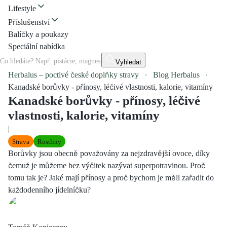
Lifestyle
Příslušenství
Balíčky a poukazy
Speciální nabídka
Vyhledat
Herbalus – poctivé české doplňky stravy
Blog Herbalus
Kanadské borůvky - přínosy, léčivé vlastnosti, kalorie, vitamíny
Kanadské borůvky - přínosy, léčivé
vlastnosti, kalorie, vitamíny
|
Strava
Rostliny
Borůvky jsou obecně považovány za nejzdravější ovoce, díky
čemuž je můžeme bez výčitek nazývat superpotravinou. Proč
tomu tak je? Jaké mají přínosy a proč bychom je měli zařadit do
každodenního jídelníčku?