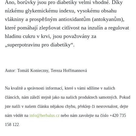
Ano, borůvky jsou pro diabetiky velmi vhodné. Díky
nízkému glykemickému indexu, vysokému obsahu
vlákniny a prospěšným antioxidantům (antokyanům),
které pomáhají zlepšovat citlivost na inzulín a regulovat
hladinu cukru v krvi, jsou považovány za
„superpotravinu pro diabetiky“.
Autor: Tomáš Konieczny, Tereza Hoffmannová
Na kvalitě a správnosti informací, které s vámi sdílíme v našich
článcích, nám záleží stejně jako na našich produktech samotných. Pokud
jste našli v našem článku nějakou chybu, překlep či nesrovnalost, dejte
nám vědět na
info@herbalus.cz
nebo nám zavolejte na číslo +420 735
158 122.