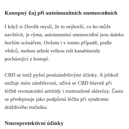
Konopný čaj při autoimunitních onemocněních
I když si člověk myslí, že to nejhorší, co ho může
navštívit, je rýma, autoimunitní onemocnění jsou daleko
horším scénářem. Ovšem i v tomto případě, podle
vědců, mohou sehrát velkou roli kanabinoidy
pocházející z konopí.
CBD se totiž pyšní protizánětlivými účinky. A jelikož
snižuje míru zánětlivosti, užívá se CBD hlavně při
léčbě revmatoidní artritidy i roztroušené sklerózy. Často
se předepisuje jako podpůrná léčba při syndromu
dráždivého tračníku.
Neuroprotektivní účinky