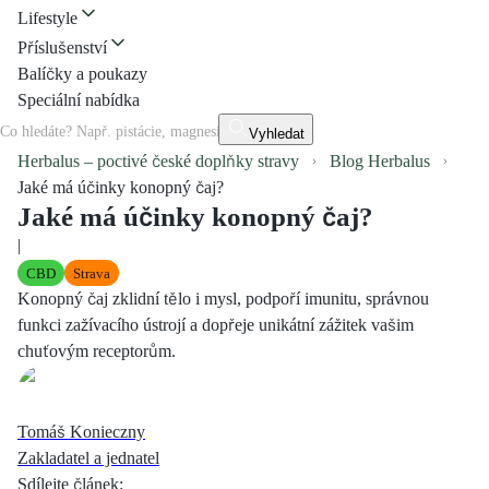
Lifestyle
Příslušenství
Balíčky a poukazy
Speciální nabídka
Vyhledat
Herbalus – poctivé české doplňky stravy
Blog Herbalus
Jaké má účinky konopný čaj?
Jaké má účinky konopný čaj?
|
CBD
Strava
Konopný čaj zklidní tělo i mysl, podpoří imunitu, správnou
funkci zažívacího ústrojí a dopřeje unikátní zážitek vašim
chuťovým receptorům.
Tomáš Konieczny
Zakladatel a jednatel
Sdílejte článek
: