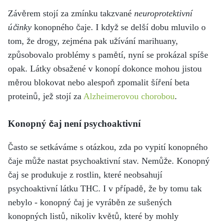
Závěrem stojí za zmínku takzvané
neuroprotektivní
účinky
konopného čaje. I když se delší dobu mluvilo o
tom, že drogy, zejména pak užívání marihuany,
způsobovalo problémy s pamětí, nyní se prokázal spíše
opak. Látky obsažené v konopí dokonce mohou jistou
měrou blokovat nebo alespoň zpomalit šíření beta
proteinů, jež stojí za
Alzheimerovou chorobou
.
Konopný čaj není psychoaktivní
Často se setkáváme s otázkou, zda po vypití konopného
čaje může nastat psychoaktivní stav. Nemůže. Konopný
čaj se produkuje z rostlin, které neobsahují
psychoaktivní látku THC. I v případě, že by tomu tak
nebylo - konopný čaj je vyráběn ze sušených
konopných listů, nikoliv květů, které by mohly