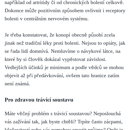
například od artritidy či od chronických bolestí celkově.
Dokonce může pozitivním způsobem ovlivnit i receptory
bolesti v centrálním nervovém systému.
Je třeba konstatovat, že konopí obecně působí zcela
jinak než tradiční léky proti bolesti. Nejsou to opiáty, jak
se řada lidí domnívá. Nemluvíme o návykové látce, na
které by si člověk dokázal vypěstovat závislost.
Vedlejších účinků je minimum a podle vědců se mohou
objevit až při předávkování, ovšem tato hranice zatím
není známá.
Pro zdravou trávicí soustavu
Máte věčný problém s trávicí soustavou? Neposlouchá
vás zažívání tak, jak byste chtěli? Trpíte často zácpami,
křečovitostí nebo vás nemohou opustit průjmy? Opět je