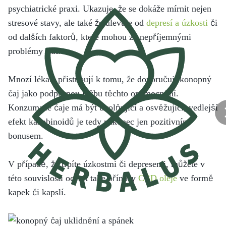
psychiatrické praxi. Ukazuje, že se dokáže mírnit nejen
stresové stavy, ale také že ulevuje od
depresí a úzkosti
či
od dalších faktorů, které mohou za nepříjemnými
problémy stát.
Mnozí lékaři přistupují k tomu, že doporučují konopný
čaj jako podpůrnou léčbu těchto onemocnění.
Konzumace čaje má být uvolňující a osvěžující, vedlejší
efekt kanabinoidů je tedy nakonec jen pozitivním
bonusem.
V případě, že trpíte úzkostmi či depresemi, můžete v
této souvislosti ocenit také přínosy
CBD oleje
ve formě
kapek či kapslí.