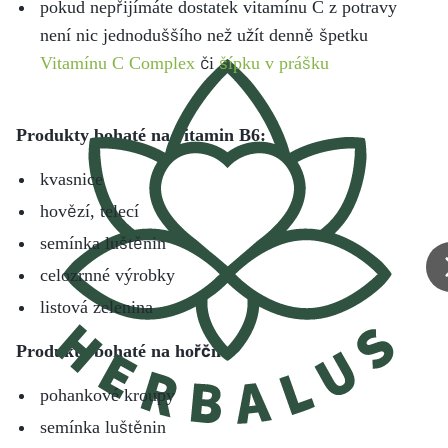
pokud nepřijímáte dostatek vitamínu C z potravy
není nic jednoduššího než užít denně špetku
Vitamínu C Complex
či
šípku v prášku
Produkty bohaté na vitamin B6:
kvasnice
hovězí, telecí
semínka luštěnin
celozrnné výrobky
listová zelenina
Produkty bohaté na hořčík:
pohankové kroupy
semínka luštěnin