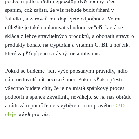
poslední jídlo snědli nejpozději dvě hodiny před
spaním, což zajistí, že vás nebude budit říhání v
žaludku, a zároveň mu dopřejete odpočinek. Velmi
důležité je také naplánovat vhodnou večeři, která se
skládá z lehce stravitelných produktů, a obohatit stravu o
produkty bohaté na tryptofan a vitamín C, B1 a hořčík,
které zajišťují jeho správný metabolismus.
Pokud se budeme řídit výše popsanými pravidly, jídlo
nám nedovolí mít bezesné noci. Pokud však i přesto
všechno budete cítit, že je na místě spánkový proces
podpořit a spánek zkvalitnit, neváhejte se na nás obrátit
a rádi vám pomůžeme s výběrem toho pravého
CBD
oleje
právě pro vás.