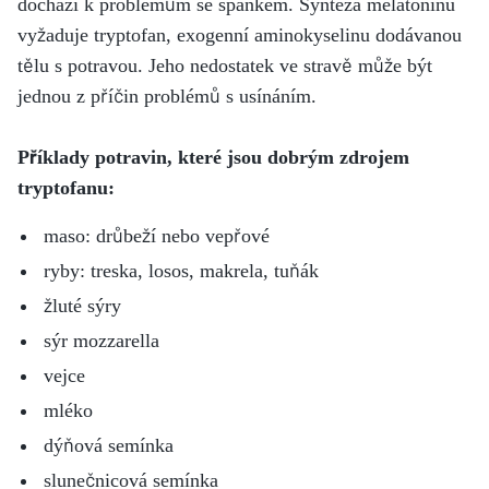
dochází k problémům se spánkem. Syntéza melatoninu
vyžaduje tryptofan, exogenní aminokyselinu dodávanou
tělu s potravou. Jeho nedostatek ve stravě může být
jednou z příčin problémů s usínáním.
Příklady potravin, které jsou dobrým zdrojem
tryptofanu:
maso: drůbeží nebo vepřové
ryby: treska, losos, makrela, tuňák
žluté sýry
sýr mozzarella
vejce
mléko
dýňová semínka
slunečnicová semínka