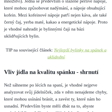
množství). Jedná se především o slazené perlivé nápoje,
které mohou způsobovat nadýmání, a nápoje obsahující
kofein. Mezi kofeinové nápoje patří nejen káva, ale také
černý čaj, yerba maté, kakao a energetické nápoje. Proto
je vhodné nahradit je bylinnými čaji na bázi
uklidňujících bylin.
TIP na související článek:
Nejlepší bylinky na spánek a
uklidnění
Vliv jídla na kvalitu spánku - shrnutí
Než sáhneme po lécích na spaní, je vhodné nejprve
analyzovat svůj jídelníček, zda v něm nenajdeme chyby,
které mohou usínání bránit, a zavést ty, které nám ho
usnadní. Především byste měli dbát na to, abyste