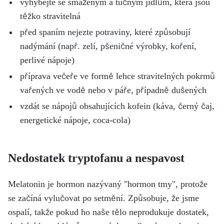
vyhýbejte se smaženým a tučným jídlům, která jsou
těžko stravitelná
před spaním nejezte potraviny, které způsobují
nadýmání (např. zelí, pšeničné výrobky, koření,
perlivé nápoje)
příprava večeře ve formě lehce stravitelných pokrmů
vařených ve vodě nebo v páře, případně dušených
vzdát se nápojů obsahujících kofein (káva, černý čaj,
energetické nápoje, coca-cola)
Nedostatek tryptofanu a nespavost
Melatonin je hormon nazývaný "hormon tmy", protože
se začíná vylučovat po setmění. Způsobuje, že jsme
ospalí, takže pokud ho naše tělo neprodukuje dostatek,