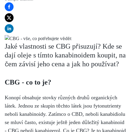
Jaké vlastnosti se CBG přisuzují? Kde se
dají oleje s tímto kanabinoidem koupit, na
čem závisí jeho cena a jak ho používat?
CBG - co to je?
Konopí obsahuje stovky různých druhů organických
látek. Jednou ze skupin těchto látek jsou fytonutrienty
neboli kanabinoidy. Zatímco o CBD, neboli kanabidiolu
se mluví často, existuje ještě jeden důležitý kanabinoid
- CBG neboli kanabigerol. Co je CBG? Je to kanabinoid