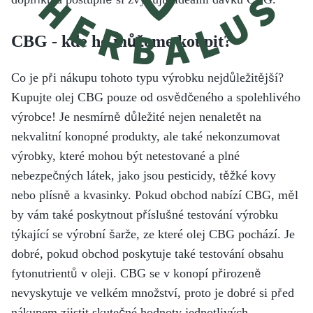
CBG - kde ho můžeme koupit?
Co je při nákupu tohoto typu výrobku nejdůležitější?
Kupujte olej CBG pouze od osvědčeného a spolehlivého
výrobce! Je nesmírně důležité nejen nenaletět na
nekvalitní konopné produkty, ale také nekonzumovat
výrobky, které mohou být netestované a plné
nebezpečných látek, jako jsou pesticidy, těžké kovy
nebo plísně a kvasinky. Pokud obchod nabízí CBG, měl
by vám také poskytnout příslušné testování výrobku
týkající se výrobní šarže, ze které olej CBG pochází. Je
dobré, pokud obchod poskytuje také testování obsahu
fytonutrientů v oleji. CBG se v konopí přirozeně
nevyskytuje ve velkém množství, proto je dobré si před
nákupem zjistit skutečné hodnoty jednotlivých