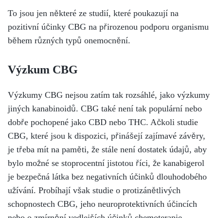
To jsou jen některé ze studií, které poukazují na
pozitivní účinky CBG na přirozenou podporu organismu
během různých typů onemocnění.
Výzkum CBG
Výzkumy CBG nejsou zatím tak rozsáhlé, jako výzkumy
jiných kanabinoidů. CBG také není tak populární nebo
dobře pochopené jako CBD nebo THC. Ačkoli studie
CBG, které jsou k dispozici, přinášejí zajímavé závěry,
je třeba mít na paměti, že stále není dostatek údajů, aby
bylo možné se stoprocentní jistotou říci, že kanabigerol
je bezpečná látka bez negativních účinků dlouhodobého
užívání. Probíhají však studie o protizánětlivých
schopnostech CBG, jeho neuroprotektivních účincích
nebo o zmírnění vedlejších účinků chemoterapie.