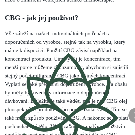
CBG - jak jej používat?
Vše záleží na našich individuálních potřebách a
doporučeních od výrobce, stejně tak na výrobku, který
máme k dispozici. Použití CBG závisí například na
koncentraci produktu. Čím vyšší je koncentrace, tím
menší porce můžeme zkonzumovat, abychom si zajistili
stejný počet miligramů CBG jako u jiných koncentrací.
Vyplatí se také přečíst si doporučení výrobce. Na obalu
by měly být uvedeny informace o doporučeném
dávkování. Důležité je také vědět, zda je náš CBG olej
plnospektrální produkt, nebo pouze izolát CBG. Tím se
také mění způsob používání CBG. A nakonec se vyplatí
poslouchat své tělo. Vždy začněte s malým množstvím
doplňku a postupně si zvyšujte ideální dávku CBG.