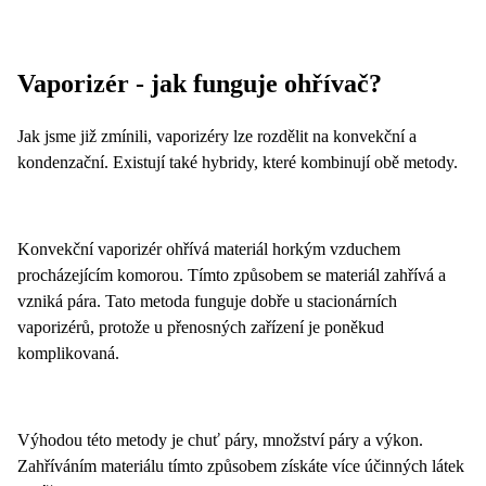
Vaporizér - jak funguje ohřívač?
Jak jsme již zmínili, vaporizéry lze rozdělit na konvekční a
kondenzační. Existují také hybridy, které kombinují obě metody.
Konvekční vaporizér ohřívá materiál horkým vzduchem
procházejícím komorou. Tímto způsobem se materiál zahřívá a
vzniká pára. Tato metoda funguje dobře u stacionárních
vaporizérů, protože u přenosných zařízení je poněkud
komplikovaná.
Výhodou této metody je chuť páry, množství páry a výkon.
Zahříváním materiálu tímto způsobem získáte více účinných látek