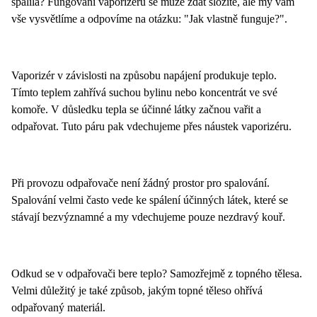
spálila? Fungování vaporizéru se může zdát složité, ale my vám
vše vysvětlíme a odpovíme na otázku: "Jak vlastně funguje?".
Vaporizér v závislosti na způsobu napájení produkuje teplo.
Tímto teplem zahřívá suchou bylinu nebo koncentrát ve své
komoře. V důsledku tepla se účinné látky začnou vařit a
odpařovat. Tuto páru pak vdechujeme přes náustek vaporizéru.
Při provozu odpařovače není žádný prostor pro spalování.
Spalování velmi často vede ke spálení účinných látek, které se
stávají bezvýznamné a my vdechujeme pouze nezdravý kouř.
Odkud se v odpařovači bere teplo? Samozřejmě z topného tělesa.
Velmi důležitý je také způsob, jakým topné těleso ohřívá
odpařovaný materiál.