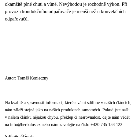
okamžitě plné chuti a vůně.
Nevýhodou je rozhodně výkon. Při
provozu kondukčního odpařovače je menší než u konvekčních
odpařovačů.
Autor: Tomáš Konieczny
Na kvalitě a správnosti informací, které s vámi sdílíme v našich článcích,
nám záleží stejně jako na našich produktech samotných. Pokud jste našli
v našem článku nějakou chybu, překlep či nesrovnalost, dejte nám vědět
na info@herbalus.cz nebo nám zavolejte na číslo +420 735 158 122.
Sdílejte článek
: