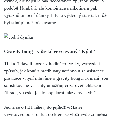
dýmek, ale nejenže pak nedostanete zpětnou vazbu v
podobě škrábání, ale kombinace s nikotinem pak
výrazně umocní účinky THC a výsledný stav tak může
být silnější než očekáváme.
Gravity bong - v české verzi zvaný "Kýbl"
Ti, kteří dávali pozor v hodinách fyziky, vymysleli
způsob, jak kouř z marihuany natáhnout za asistence
gravitace - nyní mluvíme o gravity bongu. K mání jsou
sofistikované varianty umožňující zároveň chlazení a
filtraci, v česku je ale populární takzvaný "kýbl".
Jedná se o PET láhev, do jejíhož víčka se
vyvrtá/vydloubá dírka, do které se vloží výše zmíněná