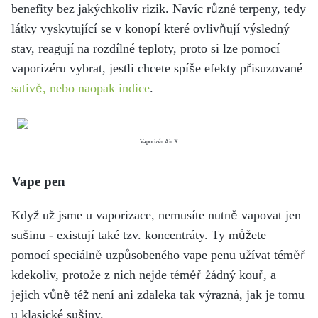
benefity bez jakýchkoliv rizik. Navíc různé terpeny, tedy
látky vyskytující se v konopí které ovlivňují výsledný
stav, reagují na rozdílné teploty, proto si lze pomocí
vaporizéru vybrat, jestli chcete spíše efekty přisuzované
sativě, nebo naopak indice
.
Vaporizér Air X
Vape pen
Když už jsme u vaporizace, nemusíte nutně vapovat jen
sušinu - existují také tzv. koncentráty. Ty můžete
pomocí speciálně uzpůsobeného vape penu užívat téměř
kdekoliv, protože z nich nejde téměř žádný kouř, a
jejich vůně též není ani zdaleka tak výrazná, jak je tomu
u klasické sušiny.