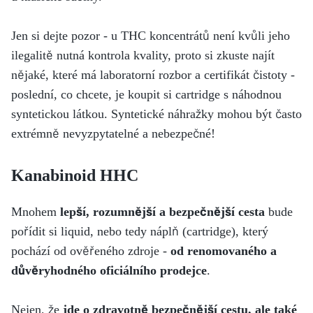
Jen si dejte pozor - u THC koncentrátů není kvůli jeho
ilegalitě nutná kontrola kvality, proto si zkuste najít
nějaké, které má laboratorní rozbor a certifikát čistoty -
poslední, co chcete, je koupit si cartridge s náhodnou
syntetickou látkou. Syntetické náhražky mohou být často
extrémně nevyzpytatelné a nebezpečné!
Kanabinoid HHC
Mnohem
lepší, rozumnější a bezpečnější cesta
bude
pořídit si liquid, nebo tedy náplň (cartridge), který
pochází od ověřeného zdroje -
od renomovaného a
důvěryhodného oficiálního prodejce
.
Nejen, že
jde o zdravotně bezpečnější cestu, ale také