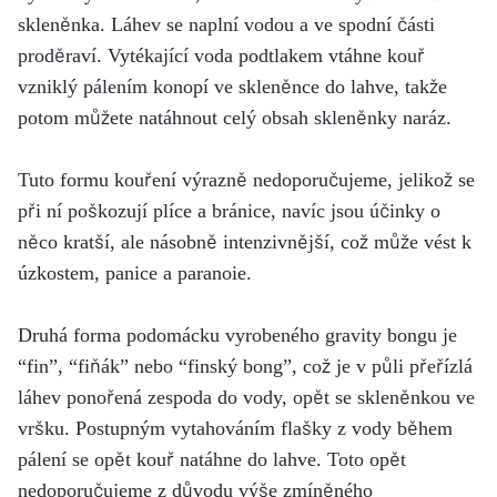
skleněnka. Láhev se naplní vodou a ve spodní části
proděraví. Vytékající voda podtlakem vtáhne kouř
vzniklý pálením konopí ve skleněnce do lahve, takže
potom můžete natáhnout celý obsah skleněnky naráz.
Tuto formu kouření výrazně nedoporučujeme, jelikož se
při ní poškozují plíce a bránice, navíc jsou účinky o
něco kratší, ale násobně intenzivnější, což může vést k
úzkostem, panice a paranoie.
Druhá forma podomácku vyrobeného gravity bongu je
“fin”, “fiňák” nebo “finský bong”, což je v půli přeřízlá
láhev ponořená zespoda do vody, opět se skleněnkou ve
vršku. Postupným vytahováním flašky z vody během
pálení se opět kouř natáhne do lahve. Toto opět
nedoporučujeme z důvodu výše zmíněného