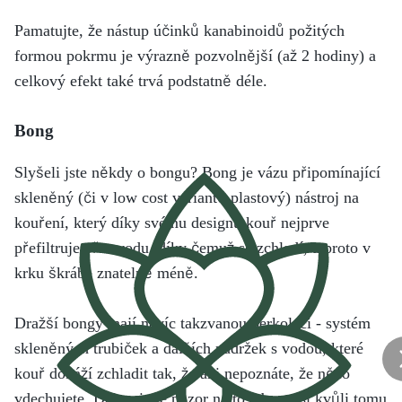
Pamatujte, že nástup účinků kanabinoidů požitých
formou pokrmu je výrazně pozvolnější (až 2 hodiny) a
celkový efekt také trvá podstatně déle.
Bong
Slyšeli jste někdy o bongu? Bong je vázu připomínající
skleněný (či v low cost variantě plastový) nástroj na
kouření, který díky svému designu kouř nejprve
přefiltruje přes vodu, díky čemuž se zchladí, a proto v
krku škrábe znatelně méně.
Dražší bongy mají navíc takzvanou perkolaci - systém
skleněných trubiček a dalších nádržek s vodou, které
kouř dokáží zchladit tak, že ani nepoznáte, že něco
vdechujete. Dejte si ale pozor na to, abyste si kvůli tomu