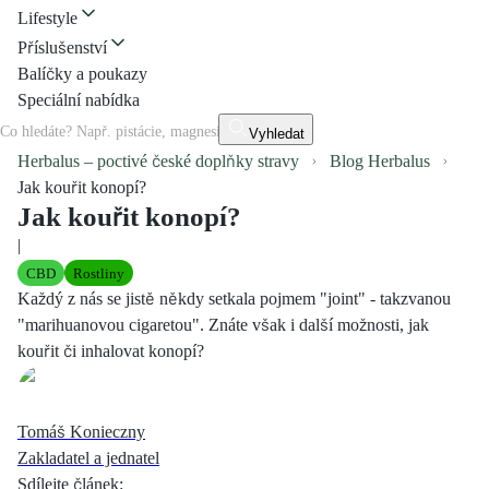
Lifestyle
Příslušenství
Balíčky a poukazy
Speciální nabídka
Vyhledat
Herbalus – poctivé české doplňky stravy
Blog Herbalus
Jak kouřit konopí?
Jak kouřit konopí?
|
CBD
Rostliny
Každý z nás se jistě někdy setkala pojmem "joint" - takzvanou
"marihuanovou cigaretou". Znáte však i další možnosti, jak
kouřit či inhalovat konopí?
Tomáš Konieczny
Zakladatel a jednatel
Sdílejte článek
: