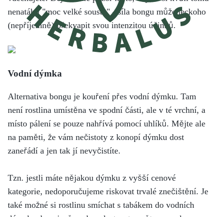
nenatáhli "moc velké sousto" - síla bongu může leckoho
(nepříjemně) překvapit svou intenzitou účinků.
Vodní dýmka
Alternativa bongu je kouření přes vodní dýmku. Tam
není rostlina umístěna ve spodní části, ale v té vrchní, a
místo pálení se pouze nahřívá pomocí uhlíků. Mějte ale
na paměti, že vám nečistoty z konopí dýmku dost
zaneřádí a jen tak jí nevyčistíte.
Tzn. jestli máte nějakou dýmku z vyšší cenové
kategorie, nedoporučujeme riskovat trvalé znečištění. Je
také možné si rostlinu smíchat s tabákem do vodních