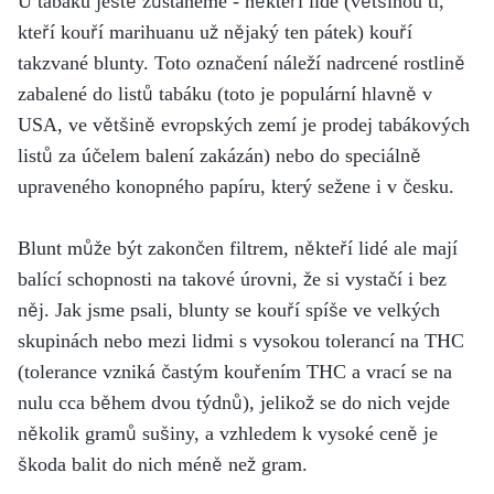
U tabáku ještě zůstaneme - někteří lidé (většinou ti,
kteří kouří marihuanu už nějaký ten pátek) kouří
takzvané blunty. Toto označení náleží nadrcené rostlině
zabalené do listů tabáku (toto je populární hlavně v
USA, ve většině evropských zemí je prodej tabákových
listů za účelem balení zakázán) nebo do speciálně
upraveného konopného papíru, který sežene i v česku.
Blunt může být zakončen filtrem, někteří lidé ale mají
balící schopnosti na takové úrovni, že si vystačí i bez
něj. Jak jsme psali, blunty se kouří spíše ve velkých
skupinách nebo mezi lidmi s vysokou tolerancí na THC
(tolerance vzniká častým kouřením THC a vrací se na
nulu cca během dvou týdnů), jelikož se do nich vejde
několik gramů sušiny, a vzhledem k vysoké ceně je
škoda balit do nich méně než gram.