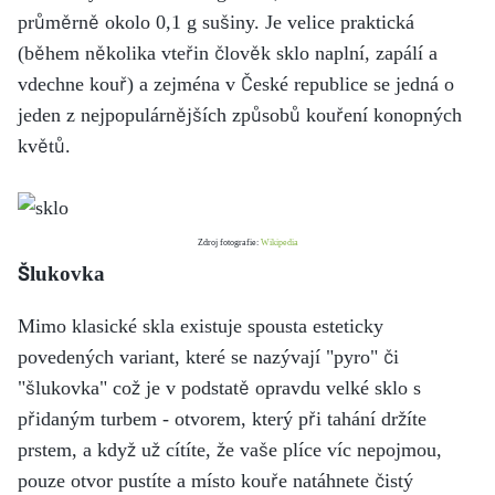
průměrně okolo 0,1 g sušiny. Je velice praktická
(během několika vteřin člověk sklo naplní, zapálí a
vdechne kouř) a zejména v České republice se jedná o
jeden z nejpopulárnějších způsobů kouření konopných
květů.
Zdroj fotografie:
Wikipedia
Šlukovka
Mimo klasické skla existuje spousta esteticky
povedených variant, které se nazývají "pyro" či
"šlukovka" což je v podstatě opravdu velké sklo s
přidaným turbem - otvorem, který při tahání držíte
prstem, a když už cítíte, že vaše plíce víc nepojmou,
pouze otvor pustíte a místo kouře natáhnete čistý