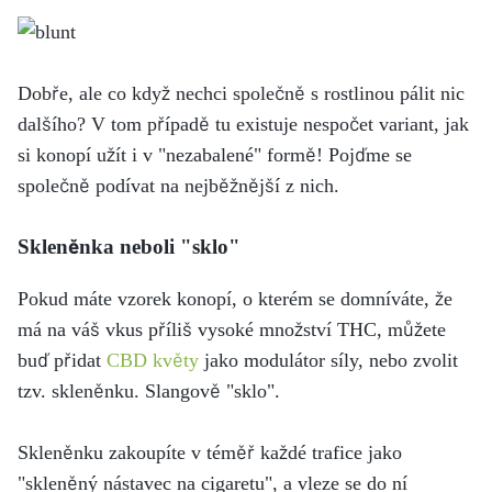
Dobře, ale co když nechci společně s rostlinou pálit nic
dalšího?
V tom případě tu existuje nespočet variant, jak
si konopí užít i v "nezabalené" formě! Pojďme se
společně podívat na nejběžnější z nich.
Skleněnka neboli "sklo"
Pokud máte vzorek konopí, o kterém se domníváte, že
má na váš vkus příliš vysoké množství THC, můžete
buď přidat
CBD květy
jako modulátor síly, nebo zvolit
tzv. skleněnku. Slangově "sklo".
Skleněnku zakoupíte v téměř každé trafice jako
"skleněný nástavec na cigaretu", a vleze se do ní