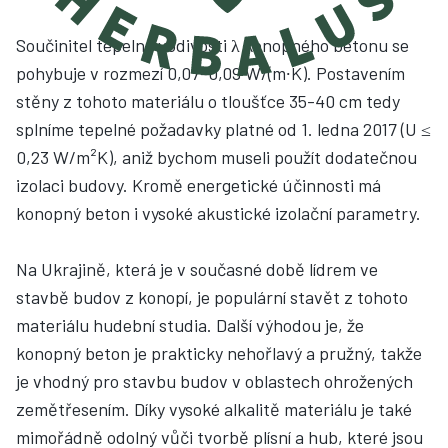
Součinitel tepelné vodivosti λ konopného betonu se
pohybuje v rozmezí 0,07-0,09 W/(m∙K). Postavením
stěny z tohoto materiálu o tloušťce 35-40 cm tedy
splníme tepelné požadavky platné od 1. ledna 2017 (U ≤
0,23 W/m²K), aniž bychom museli použít dodatečnou
izolaci budovy. Kromě energetické účinnosti má
konopný beton i vysoké akustické izolační parametry.
Na Ukrajině, která je v současné době lídrem ve
stavbě budov z konopí, je populární stavět z tohoto
materiálu hudební studia. Další výhodou je, že
konopný beton je prakticky nehořlavý a pružný, takže
je vhodný pro stavbu budov v oblastech ohrožených
zemětřesením. Díky vysoké alkalitě materiálu je také
mimořádně odolný vůči tvorbě plísní a hub, které jsou