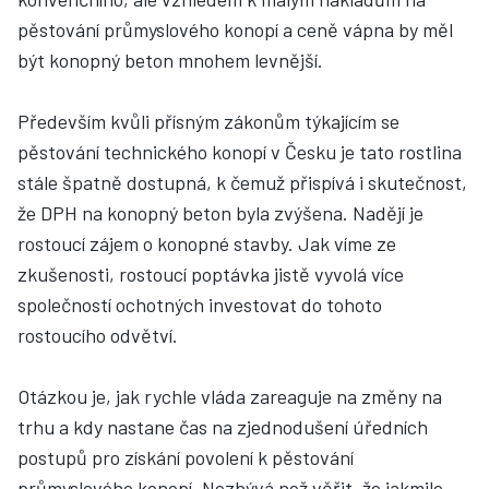
pěstování průmyslového konopí a ceně vápna by měl
být konopný beton mnohem levnější.
Především kvůli přísným zákonům týkajícím se
pěstování technického konopí v Česku je tato rostlina
stále špatně dostupná, k čemuž přispívá i skutečnost,
že DPH na konopný beton byla zvýšena. Nadějí je
rostoucí zájem o konopné stavby. Jak víme ze
zkušenosti, rostoucí poptávka jistě vyvolá více
společností ochotných investovat do tohoto
rostoucího odvětví.
Otázkou je, jak rychle vláda zareaguje na změny na
trhu a kdy nastane čas na zjednodušení úředních
postupů pro získání povolení k pěstování
průmyslového konopí. Nezbývá než věřit, že jakmile