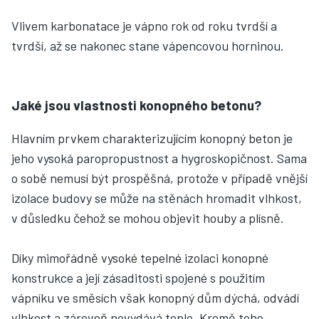
Vlivem karbonatace je vápno rok od roku tvrdší a
tvrdší, až se nakonec stane vápencovou horninou.
Jaké jsou vlastnosti konopného betonu?
Hlavním prvkem charakterizujícím konopný beton je
jeho vysoká paropropustnost a hygroskopičnost. Sama
o sobě nemusí být prospěšná, protože v případě vnější
izolace budovy se může na stěnách hromadit vlhkost,
v důsledku čehož se mohou objevit houby a plísně.
Díky mimořádně vysoké tepelné izolaci konopné
konstrukce a její zásaditosti spojené s použitím
vápníku ve směsích však konopný dům dýchá, odvádí
vlhkost a zároveň nevydává teplo. Kromě toho