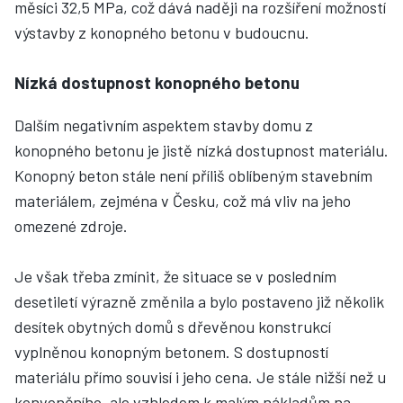
měsíci 32,5 MPa, což dává naději na rozšíření možností
výstavby z konopného betonu v budoucnu.
Nízká dostupnost konopného betonu
Dalším negativním aspektem stavby domu z
konopného betonu je jistě nízká dostupnost materiálu.
Konopný beton stále není příliš oblíbeným stavebním
materiálem, zejména v Česku, což má vliv na jeho
omezené zdroje.
Je však třeba zmínit, že situace se v posledním
desetiletí výrazně změnila a bylo postaveno již několik
desítek obytných domů s dřevěnou konstrukcí
vyplněnou konopným betonem. S dostupností
materiálu přímo souvisí i jeho cena. Je stále nižší než u
konvenčního, ale vzhledem k malým nákladům na