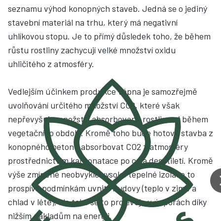
seznamu výhod konopných staveb. Jedná se o jediný
stavební materiál na trhu, který má negativní
uhlíkovou stopu. Je to přímý důsledek toho, že během
růstu rostliny zachycují velké množství oxidu
uhličitého z atmosféry.
Vedlejším účinkem produkce vápna je samozřejmě
uvolňování určitého množství CO2, které však
nepřevyšuje množství absorbované rostlinami během
vegetačního období. Kromě toho bude hotová stavba z
konopného betonu absorbovat CO2 z atmosféry
prostřednictvím karbonatace po celá desetiletí. Kromě
výše zmíněné neobvykle vysoké tepelné izolace to
prospívá podmínkám uvnitř budovy (teplo v zimě a
chlad v létě), ale také se to projevuje v úsporách díky
nižším nákladům na energii.