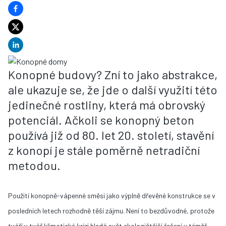
Konopné budovy? Zní to jako abstrakce,
ale ukazuje se, že jde o další využití této
jedinečné rostliny, která má obrovský
potenciál. Ačkoli se konopný beton
používá již od 80. let 20. století, stavění
z konopí je stále poměrně netradiční
metodou.
Použití konopně-vápenné směsi jako výplně dřevěné konstrukce se v
posledních letech rozhodně těší zájmu. Není to bezdůvodné, protože
tváří v tvář klimatické krizi hledá svět ekologičtější řešení v téměř