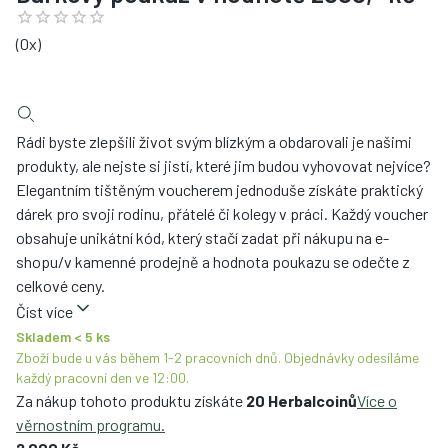
(
0
x)
Rádi byste zlepšili život svým blízkým a obdarovali je našimi
produkty, ale nejste si jistí, které jim budou vyhovovat nejvíce?
Elegantním tištěným voucherem jednoduše získáte praktický
dárek pro svoji rodinu, přátelé či kolegy v práci. Každý voucher
obsahuje unikátní kód, který stačí zadat při nákupu na e-
shopu/v kamenné prodejně a hodnota poukazu se odečte z
celkové ceny.
Číst více
Skladem < 5 ks
Zboží bude u vás během 1-2 pracovních dnů. Objednávky odesíláme
každý pracovní den ve 12:00.
Za nákup tohoto produktu získáte
20 Herbalcoinů
Více o
věrnostním programu.