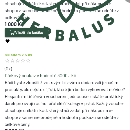
obsahuje unikátní kód, který stačí zadat při nákupu na e-
shopu/v kamenné prodejně a hodnota poukazu se odečte z
celkové ceny.
1 000 Kč
Vložit do košíku
Skladem < 5 ks
(
0
x)
Dárkový poukaz v hodnotě 3000,- kč
Rádi byste zlepšili život svým blízkým a obdarovali je našimi
produkty, ale nejste si jistí, které jim budou vyhovovat nejvíce?
Elegantním tištěným voucherem jednoduše získáte praktický
dárek pro svoji rodinu, přátelé či kolegy v práci. Každý voucher
obsahuje unikátní kód, který stačí zadat při nákupu na e-
shopu/v kamenné prodejně a hodnota poukazu se odečte z
celkové ceny.