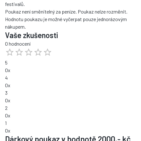
festivalů.
Poukaz není směnitelný za peníze. Poukaz nelze rozměnit.
Hodnotu poukazu je možné vyčerpat pouze jednorázovým
nákupem.
Vaše zkušenosti
0 hodnocení
5
0
x
4
0
x
3
0
x
2
0
x
1
0
x
Dárkový poukaz v hodnotě 2000,- kč