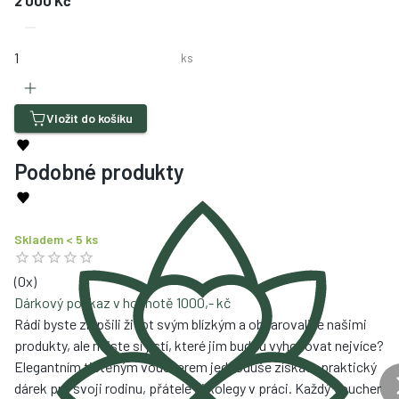
2 000 Kč
ks
Vložit do košíku
Podobné produkty
Skladem < 5 ks
(
0
x)
Dárkový poukaz v hodnotě 1000,- kč
Rádi byste zlepšili život svým blízkým a obdarovali je našimi
produkty, ale nejste si jistí, které jim budou vyhovovat nejvíce?
Elegantním tištěným voucherem jednoduše získáte praktický
dárek pro svoji rodinu, přátelé či kolegy v práci. Každý voucher