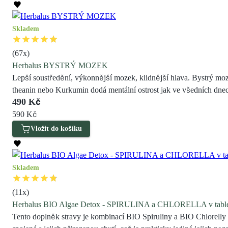
Skladem
(
67
x)
Herbalus BYSTRÝ MOZEK
Lepší soustředění, výkonnější mozek, klidnější hlava. Bystrý moz
theanin nebo Kurkumin dodá mentální ostrost jak ve všedních dnech
490 Kč
590 Kč
Vložit do košíku
Skladem
(
11
x)
Herbalus BIO Algae Detox - SPIRULINA a CHLORELLA v table
Tento doplněk stravy je kombinací BIO Spiruliny a BIO Chlorelly 