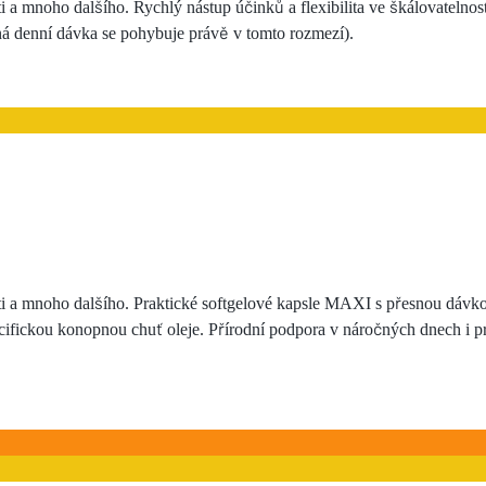
ti a mnoho dalšího. Rychlý nástup účinků a flexibilita ve škálovatelno
 denní dávka se pohybuje právě v tomto rozmezí).
ti a mnoho dalšího. Praktické softgelové kapsle MAXI s přesnou dávko
specifickou konopnou chuť oleje. Přírodní podpora v náročných dnech i p