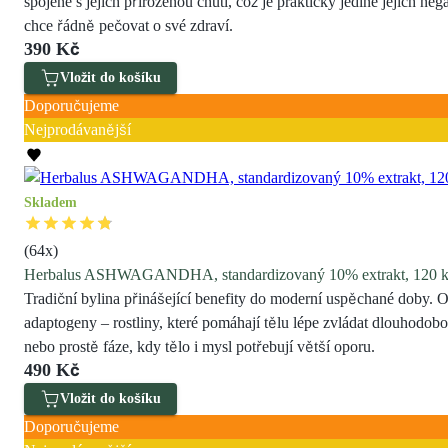
spojené s jejich přirozenou chutí, což je prakticky jediné jejich 
chce řádně pečovat o své zdraví.
390 Kč
Vložit do košíku
Doporučujeme
Nejprodávanější
Skladem
(
64
x)
Herbalus ASHWAGANDHA, standardizovaný 10% extrakt, 120 k
Tradiční bylina přinášející benefity do moderní uspěchané doby.
adaptogeny – rostliny, které pomáhají tělu lépe zvládat dlouhodobo
nebo prostě fáze, kdy tělo i mysl potřebují větší oporu.
490 Kč
Vložit do košíku
Doporučujeme