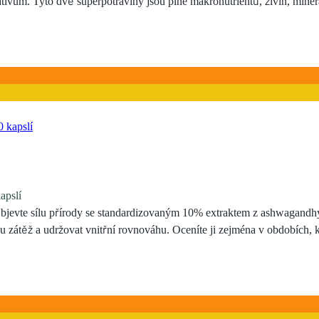
negativum. Tyto dvě superpotraviny jsou plné makronutrientů, živin, min
apslí
 Objevte sílu přírody se standardizovaným 10% extraktem z ashwagandh
u zátěž a udržovat vnitřní rovnováhu. Oceníte ji zejména v obdobích, 