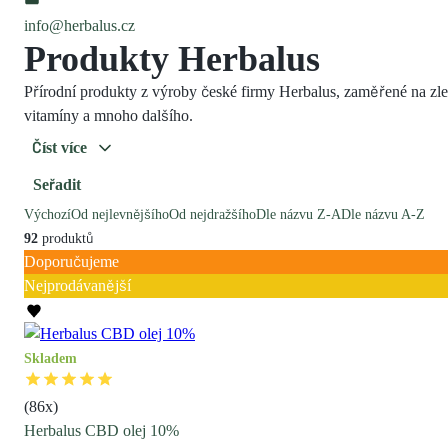
info@herbalus.cz
Produkty Herbalus
Přírodní produkty z výroby české firmy Herbalus, zaměřené na zle
vitamíny a mnoho dalšího.
Číst více
Seřadit
Výchozí
Od nejlevnějšího
Od nejdražšího
Dle názvu Z-A
Dle názvu A-Z
92
produktů
Doporučujeme
Nejprodávanější
Skladem
(
86
x)
Herbalus CBD olej 10%