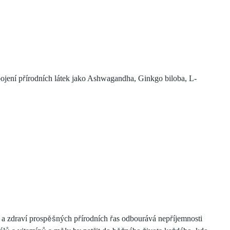
pojení přírodních látek jako Ashwagandha, Ginkgo biloba, L-
h a zdraví prospěšných přírodních řas odbourává nepříjemnosti