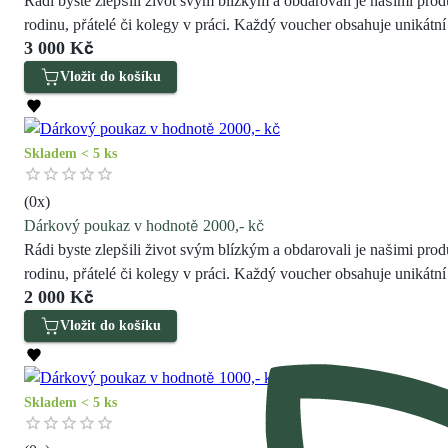
Rádi byste zlepšili život svým blízkým a obdarovali je našimi prod
rodinu, přátelé či kolegy v práci. Každý voucher obsahuje unikátn
3 000 Kč
Vložit do košíku
Skladem < 5 ks
(
0
x)
Dárkový poukaz v hodnotě 2000,- kč
Rádi byste zlepšili život svým blízkým a obdarovali je našimi prod
rodinu, přátelé či kolegy v práci. Každý voucher obsahuje unikátn
2 000 Kč
Vložit do košíku
Skladem < 5 ks