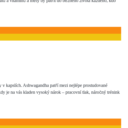
erálů a vitamínů a měly by patřit do běžného života každého, kdo
y v kapslích. Ashwagandha patří mezi nejlépe prostudované
kdy je na vás kladen vysoký nárok – pracovní tlak, náročný trénink