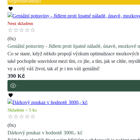
Nejprodávanější
Není skladem
(
0
x)
Geniální potraviny - Jídlem proti špatné náladě, únavě, mozkové 
Co se stane, když někdo propojí výzkum optimalizace mozkových fu
také pochopíte souvislost mezi tím, co jíte, a tím, jak se cítíte, myslí
vy a celý váš život, tak ať je i ten váš geniální!
390 Kč
Skladem < 5 ks
(
0
x)
Dárkový poukaz v hodnotě 3000,- kč