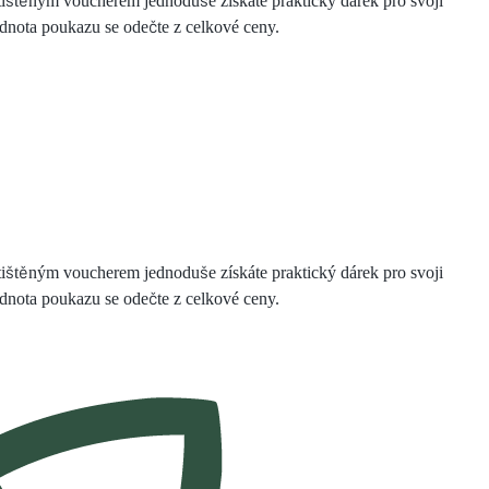
m tištěným voucherem jednoduše získáte praktický dárek pro svoji
odnota poukazu se odečte z celkové ceny.
m tištěným voucherem jednoduše získáte praktický dárek pro svoji
odnota poukazu se odečte z celkové ceny.