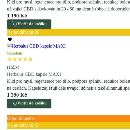
Klid pro mysl, regenerace pro tělo, podpora spánku, redukce boles
užívající CBD s dávkováním 20 - 50 mg denně (obecná doporučená
1 190 Kč
Vložit do košíku
Nejprodávanější
Skladem
(
165
x)
Herbalus CBD kapsle MAXI
Klid pro mysl, regenerace pro tělo, podpora spánku, redukce boles
na cestách. Kapsle zajišťují déle trvající účinek a také eliminují 
1 390 Kč
Vložit do košíku
Sleva 100 Kč
Doporučujeme
Nejprodávanější