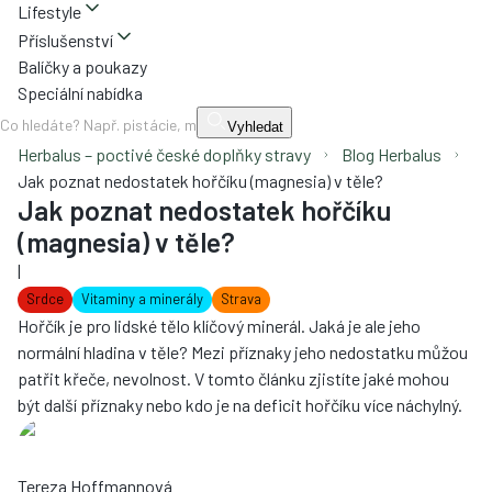
Lifestyle
Příslušenství
Balíčky a poukazy
Speciální nabídka
Vyhledat
Herbalus – poctivé české doplňky stravy
Blog Herbalus
Jak poznat nedostatek hořčíku (magnesia) v těle?
Jak poznat nedostatek hořčíku
(magnesia) v těle?
|
Srdce
Vitaminy a minerály
Strava
Hořčík je pro lidské tělo klíčový minerál. Jaká je ale jeho
normální hladina v těle? Mezi příznaky jeho nedostatku můžou
patřit křeče, nevolnost. V tomto článku zjistíte jaké mohou
být další příznaky nebo kdo je na deficit hořčíku více náchylný.
Tereza Hoffmannová