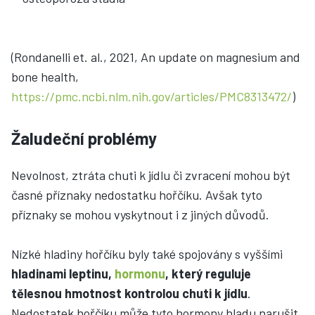
(Rondanelli et. al., 2021, An update on magnesium and
bone health,
https://pmc.ncbi.nlm.nih.gov/articles/PMC8313472/
)
Žaludeční problémy
Nevolnost, ztráta chuti k jídlu či zvracení mohou být
časné příznaky nedostatku hořčíku. Avšak tyto
příznaky se mohou vyskytnout i z jiných důvodů.
Nízké hladiny hořčíku byly také spojovány s vyššími
hladinami leptinu,
hormonu
, který reguluje
tělesnou hmotnost kontrolou chuti k jídlu
.
Nedostatek hořčíku může tyto hormony hladu narušit