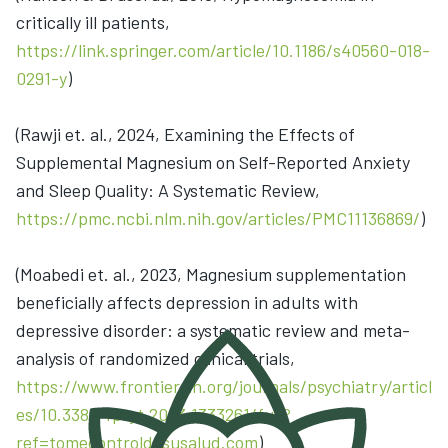
critically ill patients,
https://link.springer.com/article/10.1186/s40560-018-
0291-y
)
(Rawji et. al., 2024, Examining the Effects of
Supplemental Magnesium on Self-Reported Anxiety
and Sleep Quality: A Systematic Review,
https://pmc.ncbi.nlm.nih.gov/articles/PMC11136869/
)
(Moabedi et. al., 2023, Magnesium supplementation
beneficially affects depression in adults with
depressive disorder: a systematic review and meta-
analysis of randomized clinical trials,
https://www.frontiersin.org/journals/psychiatry/articl
es/10.3389/fpsyt.2023.1333261/full?
ref=tomecontroldesusalud.com
)