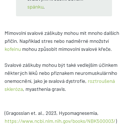
spánku
.
Mimovolní svalové záškuby mohou mít mnoho dalších
příčin. Například stres nebo nadměrné množství
kofeinu
mohou způsobit mimovolní svalové křeče.
Svalové záškuby mohou být také vedlejším účinkem
některých léků nebo příznakem neuromuskulárního
onemocnění, jako je svalová dystrofie,
roztroušená
skleróza
, myasthenia gravis.
(Gragossian et. al., 2023, Hypomagnesemia,
https://www.ncbi.nlm.nih.gov/books/NBK500003/
)