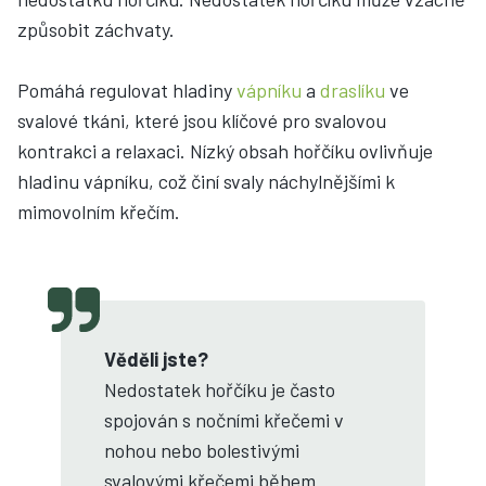
způsobit záchvaty.
Pomáhá regulovat hladiny
vápníku
a
draslíku
ve
svalové tkáni, které jsou klíčové pro svalovou
kontrakci a relaxaci. Nízký obsah hořčíku ovlivňuje
hladinu vápníku, což činí svaly náchylnějšími k
mimovolním křečím.
Věděli jste?
Nedostatek hořčíku je často
spojován s nočními křečemi v
nohou nebo bolestivými
svalovými křečemi během