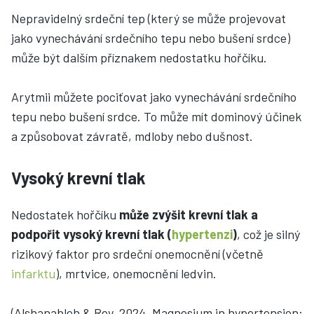
Nepravidelný srdeční tep (který se může projevovat
jako vynechávání srdečního tepu nebo bušení srdce)
může být dalším příznakem nedostatku hořčíku.
Arytmii můžete pociťovat jako vynechávání srdečního
tepu nebo bušení srdce. To může mít dominový účinek
a způsobovat závratě, mdloby nebo dušnost.
Vysoký krevní tlak
Nedostatek hořčíku
může zvýšit krevní tlak a
podpořit vysoký krevní tlak (
hypertenzi
)
, což je silný
rizikový faktor pro srdeční onemocnění (včetně
infarktu
), mrtvice, onemocnění ledvin.
(Alshanableh & Rey, 2024, Magnesium in hypertension: