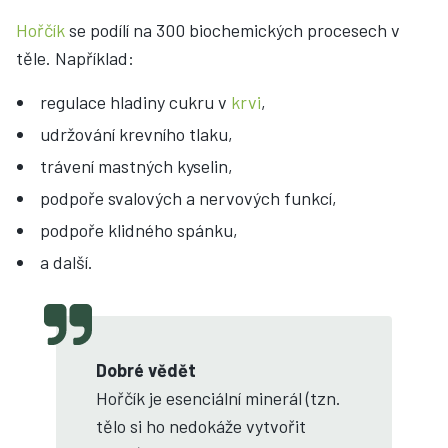
Hořčík
se podílí na 300 biochemických procesech v
těle. Například:
regulace hladiny cukru v
krvi
,
udržování krevního tlaku,
trávení mastných kyselin,
podpoře svalových a nervových funkcí,
podpoře klidného spánku,
a další.
Dobré vědět
Hořčík je esenciální minerál (tzn.
tělo si ho nedokáže vytvořit