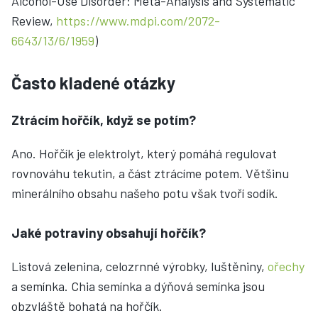
Alcohol-Use Disorder: Meta-Analysis and Systematic
Review,
https://www.mdpi.com/2072-
6643/13/6/1959
)
Často kladené otázky
Ztrácím hořčík, když se potím?
Ano. Hořčík je elektrolyt, který pomáhá regulovat
rovnováhu tekutin, a část ztrácíme potem. Většinu
minerálního obsahu našeho potu však tvoří sodík.
Jaké potraviny obsahují hořčík?
Listová zelenina, celozrnné výrobky, luštěniny,
ořechy
a semínka. Chia semínka a dýňová semínka jsou
obzvláště bohatá na hořčík.