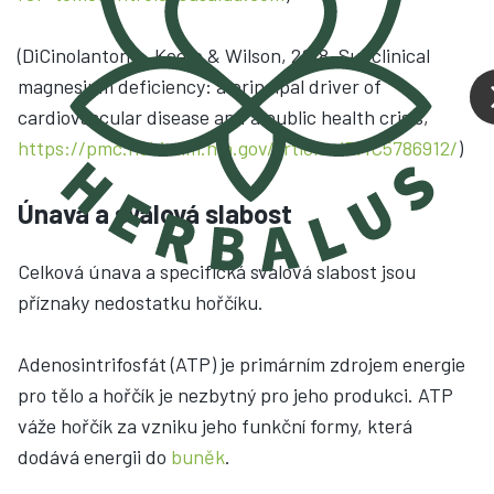
(DiCinolantonio, Keefe & Wilson, 2018, Subclinical
magnesium deficiency: a principal driver of
cardiovascular disease and a public health crisis,
https://pmc.ncbi.nlm.nih.gov/articles/PMC5786912/
)
Únava a svalová slabost
Celková únava a specifická svalová slabost jsou
příznaky nedostatku hořčíku.
Adenosintrifosfát (ATP) je primárním zdrojem energie
pro tělo a hořčík je nezbytný pro jeho produkci. ATP
váže hořčík za vzniku jeho funkční formy, která
dodává energii do
buněk
.